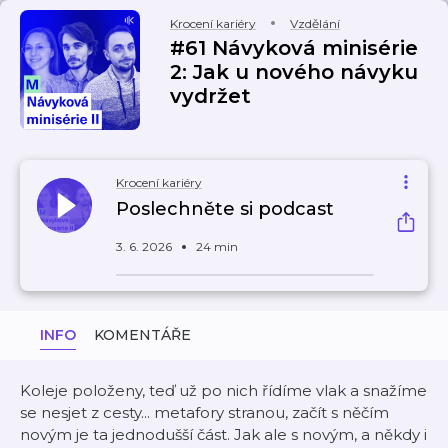
Krocení kariéry
Vzdělání
#61 Návyková minisérie
2: Jak u nového návyku
vydržet
Krocení kariéry
Poslechněte si podcast
3. 6. 2026
24 min
INFO
KOMENTÁŘE
Koleje položeny, teď už po nich řídíme vlak a snažíme
se nesjet z cesty... metafory stranou, začít s něčím
novým je ta jednodušší část. Jak ale s novým, a někdy i