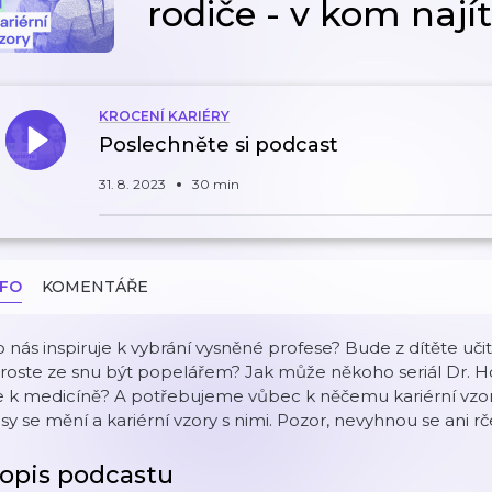
rodiče - v kom najít
KROCENÍ KARIÉRY
Poslechněte si podcast
31. 8. 2023
30 min
NFO
KOMENTÁŘE
 nás inspiruje k vybrání vysněné profese? Bude z dítěte učite
roste ze snu být popelářem? Jak může někoho seriál Dr. Ho
 k medicíně? A potřebujeme vůbec k něčemu kariérní vzor? Ja
sy se mění a kariérní vzory s nimi. Pozor, nevyhnou se ani rče
opis podcastu