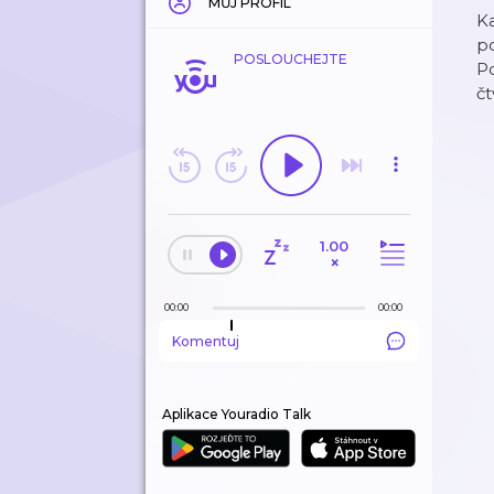
MŮJ PROFIL
Ka
po
POSLOUCHEJTE
Po
čt
1.00
×
00:00
00:00
Komentuj
Aplikace Youradio Talk