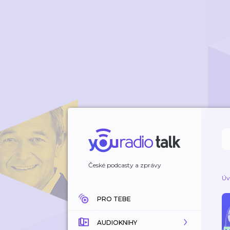
České podcasty a zprávy
Úv
PRO TEBE
AUDIOKNIHY