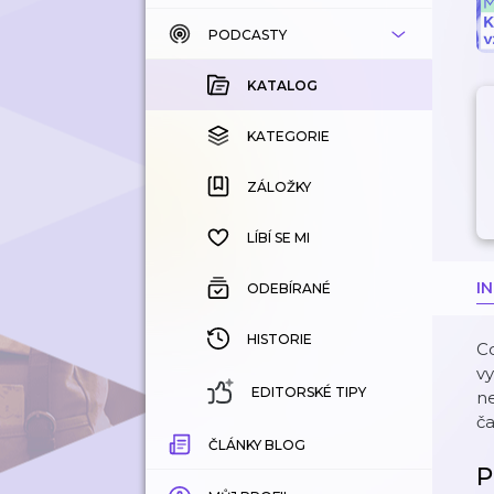
PODCASTY
KATALOG
KOUPENÉ
KATALOG
KATEGORIE
KATEGORIE
ZÁLOŽKY
ZÁLOŽKY
HISTORIE
LÍBÍ SE MI
I
ODEBÍRANÉ
HISTORIE
Co
vy
EDITORSKÉ TIPY
ne
ča
ČLÁNKY BLOG
P