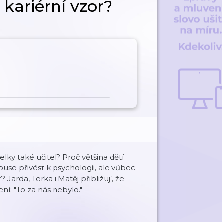
 kariérní vzor?
lky také učitel? Proč většina dětí
use přivést k psychologii, ale vůbec
rda, Terka i Matěj přibližují, že
ní: "To za nás nebylo."