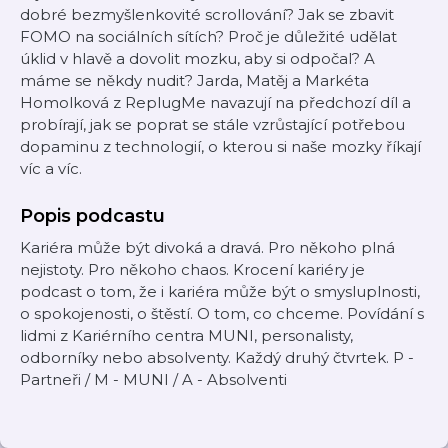
dobré bezmyšlenkovité scrollování? Jak se zbavit
FOMO na sociálních sítích? Proč je důležité udělat
úklid v hlavě a dovolit mozku, aby si odpočal? A
máme se někdy nudit? Jarda, Matěj a Markéta
Homolková z ReplugMe navazují na předchozí díl a
probírají, jak se poprat se stále vzrůstající potřebou
dopaminu z technologií, o kterou si naše mozky říkají
víc a víc.
Popis podcastu
Kariéra může být divoká a dravá. Pro někoho plná
nejistoty. Pro někoho chaos. Krocení kariéry je
podcast o tom, že i kariéra může být o smysluplnosti,
o spokojenosti, o štěstí. O tom, co chceme. Povídání s
lidmi z Kariérního centra MUNI, personalisty,
odborníky nebo absolventy. Každý druhý čtvrtek. P -
Partneři / M - MUNI / A - Absolventi