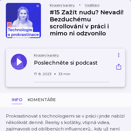
Krocení kariéry
Vzdělání
#15 Zažít nudu? Nevadí!
Bezduchému
scrollování v práci i
mimo ni odzvonilo
Krocení kariéry
Poslechněte si podcast
17. 8. 2023
33 min
INFO
KOMENTÁŘE
Prokrastinovat s technologiemi se v práci i jinde nabízí
několikrát denně. Reelsy s koťátky, vtipná videa,
zajímavosti od oblíbených influencerů... kdy už není