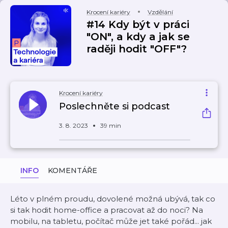
Krocení kariéry
Vzdělání
#14 Kdy být v práci
"ON", a kdy a jak se
raději hodit "OFF"?
Krocení kariéry
Poslechněte si podcast
3. 8. 2023
39 min
INFO
KOMENTÁŘE
Léto v plném proudu, dovolené možná ubývá, tak co
si tak hodit home-office a pracovat až do noci? Na
mobilu, na tabletu, počítač může jet také pořád... jak