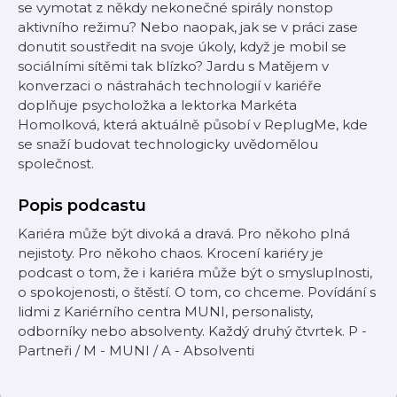
se vymotat z někdy nekonečné spirály nonstop
aktivního režimu? Nebo naopak, jak se v práci zase
donutit soustředit na svoje úkoly, když je mobil se
sociálními sítěmi tak blízko? Jardu s Matějem v
konverzaci o nástrahách technologií v kariéře
doplňuje psycholožka a lektorka Markéta
Homolková, která aktuálně působí v ReplugMe, kde
se snaží budovat technologicky uvědomělou
společnost.
Popis podcastu
Kariéra může být divoká a dravá. Pro někoho plná
nejistoty. Pro někoho chaos. Krocení kariéry je
podcast o tom, že i kariéra může být o smysluplnosti,
o spokojenosti, o štěstí. O tom, co chceme. Povídání s
lidmi z Kariérního centra MUNI, personalisty,
odborníky nebo absolventy. Každý druhý čtvrtek. P -
Partneři / M - MUNI / A - Absolventi