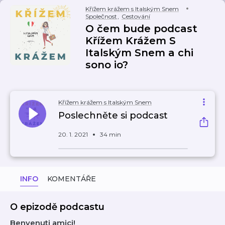
Křížem krážem s Italským Snem
Společnost
,
Cestování
O čem bude podcast
Křížem Krážem S
Italským Snem a chi
sono io?
Křížem krážem s Italským Snem
Poslechněte si podcast
20. 1. 2021
34 min
INFO
KOMENTÁŘE
O epizodě podcastu
Benvenuti amici!