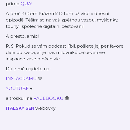
přímo
QUA!
A proč Křížem Krážem? O tom už více v dnešní
epizodě! Těším se na vaši zpětnou vazbu, myšlenky,
touhy i společné digitální cestování!
A presto, amici!
P. S. Pokud se vám podcast líbil, pošlete jej per favore
dále do světa, ať je nás milovníků celosvětové
inspirace zase o něco víc!
Dále mě najdete na :
INSTAGRAMU
💛
YOUTUBE
♥
a trošku i na
FACEBOOKU
😁
ITALSKÝ SEN
webovky