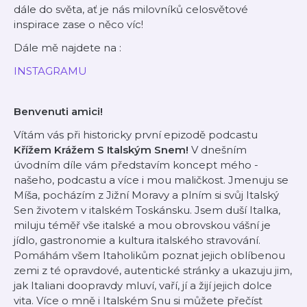
dále do světa, ať je nás milovníků celosvětové
inspirace zase o něco víc!
Dále mě najdete na :
INSTAGRAMU
Benvenuti amici!
Vítám vás při historicky první epizodě podcastu
Křížem Krážem S Italským Snem!
V dnešním
úvodním díle vám představím koncept mého -
našeho, podcastu a více i mou maličkost. Jmenuju se
Míša, pocházím z Jižní Moravy a plním si svůj Italský
Sen životem v italském Toskánsku. Jsem duší Italka,
miluju téměř vše italské a mou obrovskou vášní je
jídlo, gastronomie a kultura italského stravování.
Pomáhám všem Itaholikům poznat jejich oblíbenou
zemi z té opravdové, autentické stránky a ukazuju jim,
jak Italiani doopravdy mluví, vaří, jí a žijí jejich dolce
vita.
Více o mně i Italském Snu si můžete přečíst