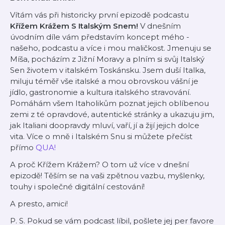
Vítám vás při historicky první epizodě podcastu
Křížem Krážem S Italským Snem!
V dnešním
úvodním díle vám představím koncept mého -
našeho, podcastu a více i mou maličkost. Jmenuju se
Míša, pocházím z Jižní Moravy a plním si svůj Italský
Sen životem v italském Toskánsku. Jsem duší Italka,
miluju téměř vše italské a mou obrovskou vášní je
jídlo, gastronomie a kultura italského stravování.
Pomáhám všem Itaholikům poznat jejich oblíbenou
zemi z té opravdové, autentické stránky a ukazuju jim,
jak Italiani doopravdy mluví, vaří, jí a žijí jejich dolce
vita.
Více o mně i Italském Snu si můžete přečíst
přímo
QUA!
A proč Křížem Krážem? O tom už více v dnešní
epizodě! Těším se na vaši zpětnou vazbu, myšlenky,
touhy i společné digitální cestování!
A presto, amici!
P. S. Pokud se vám podcast líbil, pošlete jej per favore