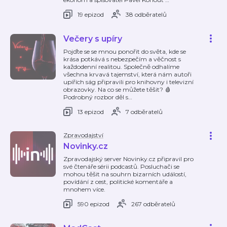
19 epizod
38 odběratelů
Večery s upíry
Pojďte se se mnou ponořit do světa, kde se
krása potkává s nebezpečím a věčnost s
každodenní realitou. Společně odhalíme
všechna krvavá tajemství, která nám autoři
upířích ság připravili pro knihovny i televizní
obrazovky. Na co se můžete těšit? 🩸
Podrobný rozbor děl s
…
13 epizod
7 odběratelů
Zpravodajství
Novinky.cz
Zpravodajský server Novinky.cz připravil pro
své čtenáře sérii podcastů. Posluchači se
mohou těšit na souhrn bizarních událostí,
povídání z cest, politické komentáře a
mnohem více.
590 epizod
267 odběratelů