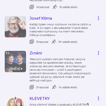
Nezávislé novinářky o p
…
45 epizod
15 odběratelů
Josef Klíma
Každý týden nový rozhovor na téma zločin a
trest. A to nejen z devadesátek! V plné délce
naleznete rozhovory na mém HeroHero.
Děkuji za podporu.
15 epizod
99 odběratelů
Zrnění
Televizní vysílání není jen historie; ukrývá
odpovědi na společenské otázky, které
zůstávají aktuální dodnes. Je to fascinující
okno do minulosti – a klíč k pochopení
dnešních fenoménů. Od velkých historických
událostí až po ty zdánlivě malé, které ale
definují naší pov
…
31 epizod
14 odběratelů
KLEVETKY
Ahoj všichni! Vítejte u podcastu KLEVETKY🎙️