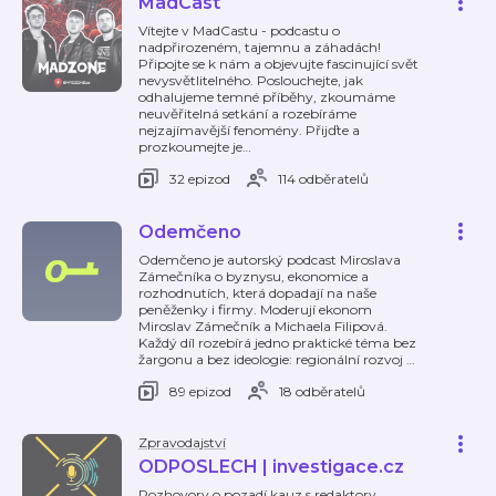
MadCast
Vítejte v MadCastu - podcastu o
nadpřirozeném, tajemnu a záhadách!
Připojte se k nám a objevujte fascinující svět
nevysvětlitelného. Poslouchejte, jak
odhalujeme temné příběhy, zkoumáme
neuvěřitelná setkání a rozebíráme
nejzajímavější fenomény. Přijďte a
prozkoumejte je
…
32 epizod
114 odběratelů
Odemčeno
Odemčeno je autorský podcast Miroslava
Zámečníka o byznysu, ekonomice a
rozhodnutích, která dopadají na naše
peněženky i firmy. Moderují ekonom
Miroslav Zámečník a Michaela Filipová.
Každý díl rozebírá jedno praktické téma bez
žargonu a bez ideologie: regionální rozvoj
…
89 epizod
18 odběratelů
Zpravodajství
ODPOSLECH | investigace.cz
Rozhovory o pozadí kauz s redaktory