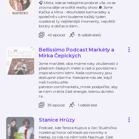
🎧 Místa, kde se nebojíme probrat vše, co se
zrovna děje ve světě reality show.🪩 Jsme
Kačka a Mína - dlouholeté kamarádky a
společně s vámi budeme každý týden
rozebírat ty nejšílenější momenty, největší
bizáry a občas si dám
…
49 epizod
8 odběratelů
Bellissimo Podcast Markéty a
Mirka Čepických
Jsme manželé, oba máme roky zkušeností z
předních českých médií a rádi si povídáme s
inspirativními lidmi. Naše rozhovory jsou
dostupné zdarma. Nakopne nás ale, když
naši tvorbu přes
patreon.com/marketa_mirek podpoříte, aby
se nám vrátila část energie, kterou do této
ra
…
39 epizod
1 odběratel
Stanice Hrůzy
Podcast, kde Tereza Kujová a Jan Studnička
rozebírají horor od klasik po novinky a
hledají, co nás na něm tolik fascinuje. Cele