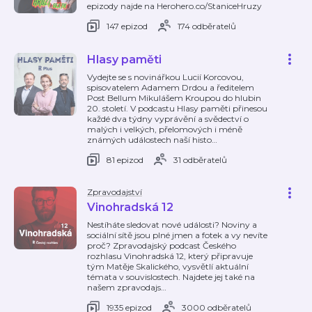
epizody najde na Herohero.co/StaniceHruzy
147 epizod
174 odběratelů
Hlasy paměti
Vydejte se s novinářkou Lucií Korcovou,
spisovatelem Adamem Drdou a ředitelem
Post Bellum Mikulášem Kroupou do hlubin
20. století. V podcastu Hlasy paměti přinesou
každé dva týdny vyprávění a svědectví o
malých i velkých, přelomových i méně
známých událostech naší histo
…
81 epizod
31 odběratelů
Zpravodajství
Vinohradská 12
Nestíháte sledovat nové události? Noviny a
sociální sítě jsou plné jmen a fotek a vy nevíte
proč? Zpravodajský podcast Českého
rozhlasu Vinohradská 12, který připravuje
tým Matěje Skalického, vysvětlí aktuální
témata v souvislostech. Najdete jej také na
našem zpravodajs
…
1935 epizod
3000 odběratelů