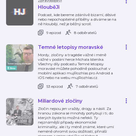
Zpravodajství
HlouběJi
Podcast, kde bereme zdánlivě bizarní, děsivé
nebo nepochopitelné příběhy a díváme se na
ně hlouběji, než je běžný scroll.
9 epizod
8 odběratelů
Temné letopisy moravské
Mordy, zločiny a tragédie vážné i méně
vážné v podání herce Michala Isteníka.
Všechny díly podcastu Temné letopisy
moravské můžete pohodlně poslouchat v
mobilní aplikaci mujRozhlas pro Android a
iOS nebo na webu mujRozhlas.cz.
53 epizod
7 odběratelů
Miliardové zločiny
Zločin nejsou jen vraždy, drogy a násilí. Za
hranou zákona se mnohdy pohybují i ti, do
kterých byste to možná neřekli. Ty
nejznámější případy ekonomické
kriminality, ale i ty méně známé, které umí
neméně ohromit svou složitostí, přináší
ekonom a spisovatel Pavel Kohout
…