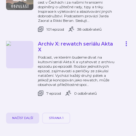
cest v Čechách i za našimi hranicemi
doplněný o užitečné rady, tipy a triky.
Inspirace k výletování a absolvování jiných
dobrodružství. Podcastem provází Jarda
Zaoral a Rikki Beran. Sledujt
…
101 epizod
38 odběratelů
Archiv X: rewatch seriálu Akta
X
Podcast, ve kterém budeme dívat na
kultovní seriál Akta X a vytahovat z archivu
epizodu po epizodě. Rozbor jednotlivých
epizod, zajímavosti a perličky ze zákulisí
natáčení. Vychází každý druhý pátek a
jelikož je koncipován jako rewatch, může
obsahovat příležitostné spoi
…
7 epizod
0 odběratelů
NAČÍST DALŠÍ
STRANA 1