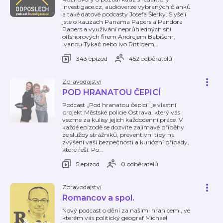
investigace.cz, audioverze vybraných článků
a také datové podcasty Josefa Šlerky. Slyšeli
jste o kauzách Panama Papers a Pandora
Papers a využívání neprůhledných sítí
offshorových firem Andrejem Babišem,
Ivanou Tykač nebo Ivo Rittigem
…
343 epizod
452 odběratelů
Zpravodajství
POD HRANATOU ČEPICÍ
Podcast „Pod hranatou čepicí" je vlastní
projekt Městské policie Ostrava, který vás
vezme za kulisy jejich každodenní práce. V
každé epizodě se dozvíte zajímavé příběhy
ze služby strážníků, preventivní tipy na
zvýšení vaší bezpečnosti a kuriózní případy,
které řeší. Po
…
5 epizod
0 odběratelů
Zpravodajství
Romancov a spol.
Nový podcast o dění za našimi hranicemi, ve
kterém vás politický geograf Michael