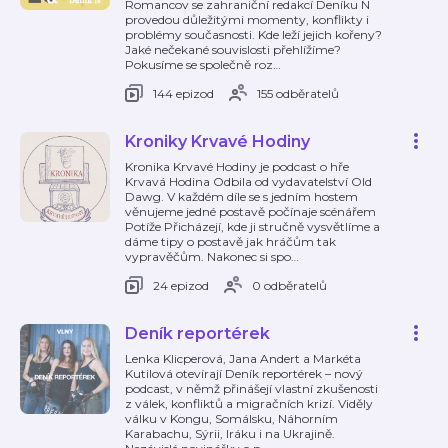
Romancov se zahraniční redakcí Deníku N
provedou důležitými momenty, konflikty i
problémy současnosti. Kde leží jejich kořeny?
Jaké nečekané souvislosti přehlížíme?
Pokusíme se společně roz
…
144 epizod
155 odběratelů
Kroniky Krvavé Hodiny
Kronika Krvavé Hodiny je podcast o hře
Krvavá Hodina Odbila od vydavatelství Old
Dawg. V každém díle se s jedním hostem
věnujeme jedné postavě počínaje scénářem
Potíže Přicházejí, kde ji stručně vysvětlíme a
dáme tipy o postavě jak hráčům tak
vypravěčům. Nakonec si spo
…
24 epizod
0 odběratelů
Deník reportérek
Lenka Klicperová, Jana Andert a Markéta
Kutilová otevírají Deník reportérek – nový
podcast, v němž přinášejí vlastní zkušenosti
z válek, konfliktů a migračních krizí. Viděly
válku v Kongu, Somálsku, Náhorním
Karabachu, Sýrii, Iráku i na Ukrajině.