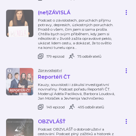
(ne!)ZÁVISLÁ
Podcast o závislostech, poruchách příjmu
potravy, depresích, úzkostných poruchách.
Prostě o všem, čím jsem si sama prošla.
Chtěla bych svým příběhem, kdy jsem si
několikrát v životě zažila opravdové peklo,
ukázat lidem cestu, a dokázat, že to světlo
na konci tunelu opra
…
179 epizod
75 odběratelů
Zpravodajství
Reportéři ČT
Kauzy, souvislosti i zákulisí investigativní
novinařiny. Podcast pořadu Reportéři ČT.
Moderují Adéla Paclíková, Barbora Loudová,
Jan Moláček a Jevhenija Vachničenko.
149 epizod
495 odběratelů
OBZVLÁŠŤ
Podcast OBZVLÁŠŤ o dobrodružství a
cestování. Podcast plný zážitků a historek z