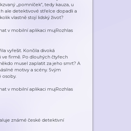
akzvaný „pomníček“, tedy kauza, u
 ale detektivové střelce dopadli a
ik vlastně stojí lidský život?
at v mobilní aplikaci mujRozhlas
a vyřešit. Končila divoká
i ve firmě. Po dlouhých čtyřech
 někdo musel zaplatit za jeho smrt? A
í násilné motivy a scény. Svým
é osoby.
at v mobilní aplikaci mujRozhlas
haluje známé české detektivní