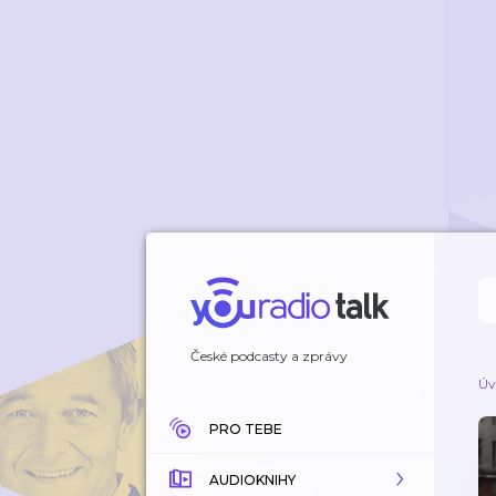
České podcasty a zprávy
Úv
PRO TEBE
AUDIOKNIHY