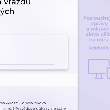
á vraždu
kých
a vyřešit. Končila divoká
e firmě. Přesvědčivé důkazy ale stále