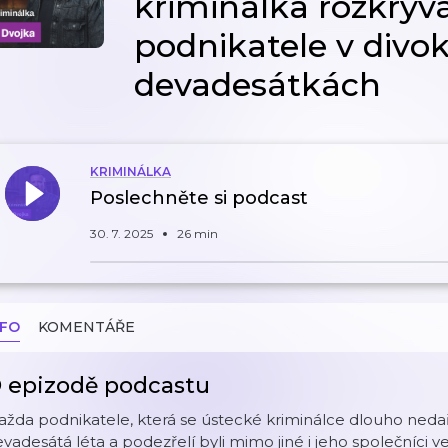
kriminálka rozkrýv
podnikatele v divo
devadesátkách
KRIMINÁLKA
Poslechněte si podcast
30. 7. 2025
26 min
NFO
KOMENTÁŘE
 epizodě podcastu
ažda podnikatele, která se ústecké kriminálce dlouho nedařil
vadesátá léta a podezřelí byli mimo jiné i jeho společníci v