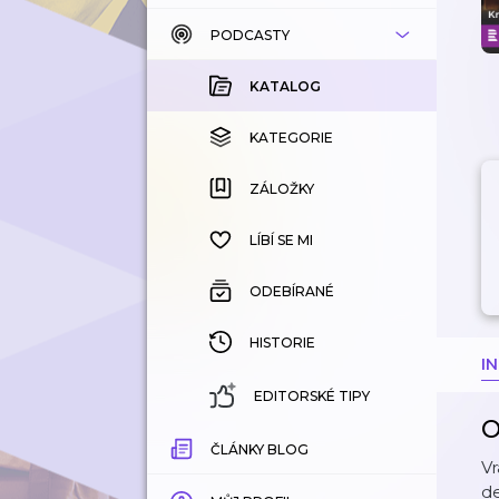
PODCASTY
KATALOG
KOUPENÉ
KATALOG
KATEGORIE
KATEGORIE
ZÁLOŽKY
ZÁLOŽKY
HISTORIE
LÍBÍ SE MI
ODEBÍRANÉ
HISTORIE
I
EDITORSKÉ TIPY
O
ČLÁNKY BLOG
Vr
de