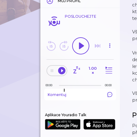
MŮJ PROFIL
ch
kt
POSLOUCHEJTE
te
V
p
Vr
de
le
1.00
×
ko
ch
00:00
00:00
V
Komentuj
p
P
Aplikace Youradio Talk
Po
př