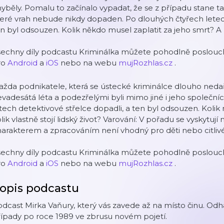
yběly. Pomalu to začínalo vypadat, že se z případu stane t
eré vrah nebude nikdy dopaden. Po dlouhých čtyřech letech
n byl odsouzen. Kolik někdo musel zaplatit za jeho smrt? A kol
šechny díly podcastu Kriminálka můžete pohodlně poslouch
ro
Android
a
iOS
nebo na webu
mujRozhlas.cz
.
ažda podnikatele, která se ústecké kriminálce dlouho nedařil
vadesátá léta a podezřelými byli mimo jiné i jeho společníc
tech detektivové střelce dopadli, a ten byl odsouzen. Kolik
lik vlastně stojí lidský život? Varování: V pořadu se vyskytuj
arakterem a zpracováním není vhodný pro děti nebo citliv
šechny díly podcastu Kriminálka můžete pohodlně poslouch
ro
Android
a
iOS
nebo na webu
mujRozhlas.cz
.
opis podcastu
dcast Mirka Vaňury, který vás zavede až na místo činu. Od
ípady po roce 1989 ve zbrusu novém pojetí.