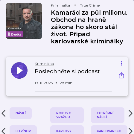
Kriminálka
True Crime
Kamarád za půl milionu.
Obchod na hraně
zákona ho skoro stál
život. Případ
karlovarské kriminálky
Kriminálka
Poslechněte si podcast
19. 11. 2025
28 min
NÁSILÍ
POKUS O
EXTRÉMNÍ
VRAŽDU
NÁSILÍ
LITVÍNOV
KARLOVY
KARLOVARSKO