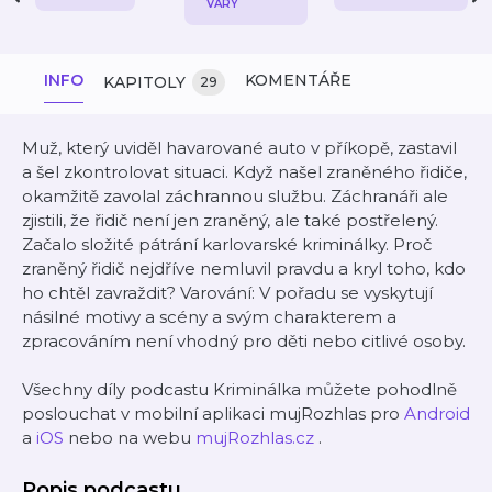
VARY
INFO
KOMENTÁŘE
KAPITOLY
29
Muž, který uviděl havarované auto v příkopě, zastavil
a šel zkontrolovat situaci. Když našel zraněného řidiče,
okamžitě zavolal záchrannou službu. Záchranáři ale
zjistili, že řidič není jen zraněný, ale také postřelený.
Začalo složité pátrání karlovarské kriminálky. Proč
zraněný řidič nejdříve nemluvil pravdu a kryl toho, kdo
ho chtěl zavraždit? Varování: V pořadu se vyskytují
násilné motivy a scény a svým charakterem a
zpracováním není vhodný pro děti nebo citlivé osoby.
Všechny díly podcastu Kriminálka můžete pohodlně
poslouchat v mobilní aplikaci mujRozhlas pro
Android
a
iOS
nebo na webu
mujRozhlas.cz
.
Popis podcastu