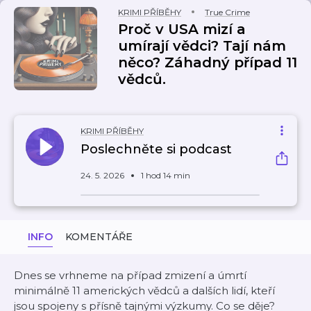
KRIMI PŘÍBĚHY
True Crime
Proč v USA mizí a
umírají vědci? Tají nám
něco? Záhadný případ 11
vědců.
KRIMI PŘÍBĚHY
Poslechněte si podcast
24. 5. 2026
1 hod 14 min
INFO
KOMENTÁŘE
Dnes se vrhneme na případ zmizení a úmrtí
minimálně 11 amerických vědců a dalších lidí, kteří
jsou spojeny s přísně tajnými výzkumy. Co se děje?