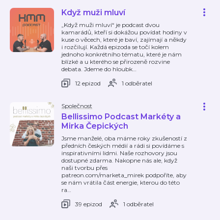
Když muži mluví
„Když muži mluví“ je podcast dvou
kamarádů, kteří si dokážou povídat hodiny v
kuse o věcech, které je baví, zajímají a někdy
i rozčilují. Každá epizoda se točí kolem
jednoho konkrétního tématu, které je nám
blízké a u kterého se přirozeně rozvine
debata. Jdeme do hloubk
…
12 epizod
1 odběratel
Společnost
Bellissimo Podcast Markéty a
Mirka Čepických
Jsme manželé, oba máme roky zkušeností z
předních českých médií a rádi si povídáme s
inspirativními lidmi. Naše rozhovory jsou
dostupné zdarma. Nakopne nás ale, když
naši tvorbu přes
patreon.com/marketa_mirek podpoříte, aby
se nám vrátila část energie, kterou do této
ra
…
39 epizod
1 odběratel