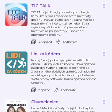
TIC TALK
TIC TALK je zlínský podcast s podnikavými
lidmi, který vás zavede do světa kreativity,
designu, inovací i vzdělávání. Seznamte se s
inspirativními hosty, kteří se nebojí jít za
svými sny. Od start-upů přes umělce a
kreativce až po inovátory – společně
objevujeme příběhy
…
37 epizod
1 odběratel
Lidi za kódem
Kuchyňkový pokec vývojářů a dalších lidí z
oboru - lidí stojících za kódem. Nová epizoda
každé dva týdny. Podcast je okénkem do
života plného zběsilých sprintů, dohadování
se s AI agenty a dalších všedních příběhů ze
světa tvorby software. Každá epizoda přinese
unikátní
…
7 epizod
1 odběratel
Chumelenice
Lucie & Markéta si řekly, že jejich duchaplné
rozhovory by mělo slyšet víc lidí, než jen ony