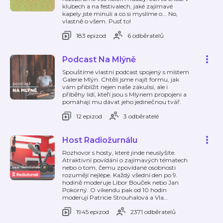
klubech a na festivalech, jaké zajímavé
kapely jste minuli a co si myslíme o... No,
vlastně o všem. Pusť to!
183 epizod
6 odběratelů
Podcast Na Mlýně
Spouštíme vlastní podcast spojený s místem
Galerie Mlýn. Chtěli jsme najít formu, jak
vám přiblížit nejen naše zákulisí, ale i
příběhy lidí, kteří jsou s Mlýnem propojeni a
pomáhají mu dávat jeho jedinečnou tvář.
12 epizod
3 odběratelé
Host Radiožurnálu
Rozhovor s hosty, které jinde neuslyšíte.
Atraktivní povídání o zajímavých tématech
nebo o tom, čemu zpovídané osobnosti
rozumějí nejlépe. Každý všední den po 9.
hodině moderuje Libor Bouček nebo Jan
Pokorný. O víkendu pak od 10 hodin
moderují Patricie Strouhalová a Vla
…
1945 epizod
2371 odběratelů