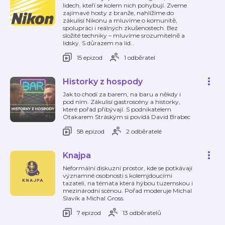
lidech, kteří se kolem nich pohybují. Zveme
zajímavé hosty z branže, nahlížíme do
zákulisí Nikonu a mluvíme o komunitě,
spolupráci i reálných zkušenostech. Bez
složité techniky – mluvíme srozumitelně a
lidsky. S důrazem na lid
…
15 epizod
1 odběratel
Historky z hospody
Jak to chodí za barem, na baru a někdy i
pod ním. Zákulisí gastroscény a historky,
které pořád přibývají. S podnikatelem
Otakarem Stráským si povídá David Brabec
58 epizod
2 odběratelé
Knajpa
Neformální diskuzní prostor, kde se potkávají
významné osobnosti s kolemjdoucími
tazateli, na témata která hýbou tuzemskou i
mezinárodní scénou. Pořad moderuje Michal
Slavík a Michal Gross.
7 epizod
13 odběratelů