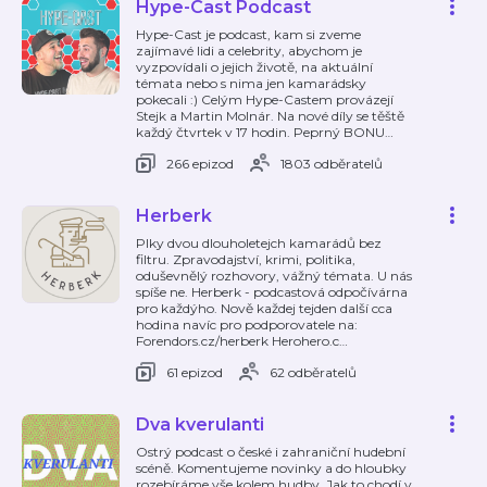
Hype-Cast Podcast
Hype-Cast je podcast, kam si zveme
zajímavé lidi a celebrity, abychom je
vyzpovídali o jejich životě, na aktuální
témata nebo s nima jen kamarádsky
pokecali :) Celým Hype-Castem provázejí
Stejk a Martin Molnár. Na nové díly se těště
každý čtvrtek v 17 hodin. Peprný BONU
…
266 epizod
1803 odběratelů
Herberk
Plky dvou dlouholetejch kamarádů bez
filtru. Zpravodajství, krimi, politika,
oduševnělý rozhovory, vážný témata. U nás
spíše ne. Herberk - podcastová odpočívárna
pro každýho. Nově každej tejden další cca
hodina navíc pro podporovatele na:
Forendors.cz/herberk Herohero.c
…
61 epizod
62 odběratelů
Dva kverulanti
Ostrý podcast o české i zahraniční hudební
scéně. Komentujeme novinky a do hloubky
rozebíráme vše kolem hudby. Jak to chodí v