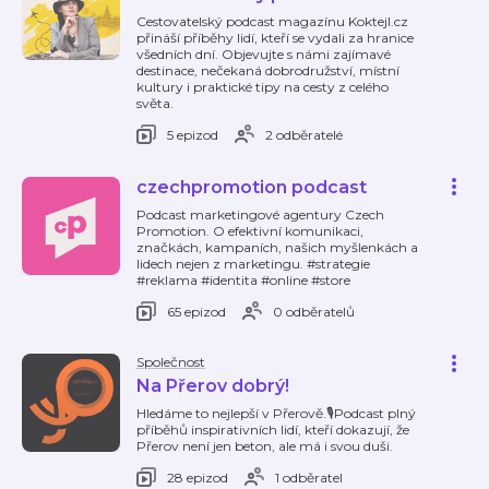
Cestovatelský podcast magazínu Koktejl.cz
přináší příběhy lidí, kteří se vydali za hranice
všedních dní. Objevujte s námi zajímavé
destinace, nečekaná dobrodružství, místní
kultury i praktické tipy na cesty z celého
světa.
5 epizod
2 odběratelé
czechpromotion podcast
Podcast marketingové agentury Czech
Promotion. O efektivní komunikaci,
značkách, kampaních, našich myšlenkách a
lidech nejen z marketingu. #strategie
#reklama #identita #online #store
65 epizod
0 odběratelů
Společnost
Na Přerov dobrý!
Hledáme to nejlepší v Přerově.🎙️Podcast plný
příběhů inspirativních lidí, kteří dokazují, že
Přerov není jen beton, ale má i svou duši.
28 epizod
1 odběratel