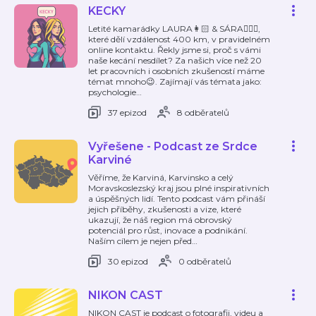
KECKY
Letité kamarádky LAURA👩🏻 & SÁRA👱🏻‍♀️,
které dělí vzdálenost 400 km, v pravidelném
online kontaktu. Řekly jsme si, proč s vámi
naše kecání nesdílet? Za našich více než 20
let pracovních i osobních zkušeností máme
témat mnoho😉. Zajímají vás témata jako:
psychologie
…
37 epizod
8 odběratelů
Vyřešene - Podcast ze Srdce
Karviné
Věříme, že Karviná, Karvinsko a celý
Moravskoslezský kraj jsou plné inspirativních
a úspěšných lidí. Tento podcast vám přináší
jejich příběhy, zkušenosti a vize, které
ukazují, že náš region má obrovský
potenciál pro růst, inovace a podnikání.
Naším cílem je nejen před
…
30 epizod
0 odběratelů
NIKON CAST
NIKON CAST je podcast o fotografii, videu a