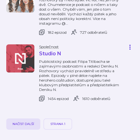
dvě. Chumelenice je podcast o ničem a taky
dost o všem. Chyběl vám, jen jste o tom
dosud nevěděli. Vychází každý pátek a jeho
obsah není politicky korektní. Více na
instagramu @
…
182 epizod
727 odběratelů
Společnost
Studio N
Publicistický podcast Filipa Titlbacha se
zajímavými osobnostmi a redakcí Deníku N.
Rozhovory vychází pravidelně ve středu a
pátek. Epizody v plné délce najdete na
herohero.co/studion, dostupné jsou také
klubovým předplatitelům a předplatitelkám
Deníku N.
1454 epizod
1610 odběratelů
NAČÍST DALŠÍ
STRANA 1