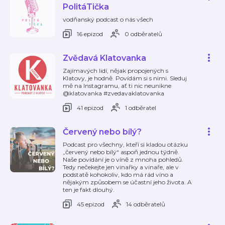
PolitáTička
vodňanský podcast o nás všech
16 epizod
0 odběratelů
Zvědavá Klatovanka
Zajímavých lidí, nějak propojených s
Klatovy, je hodně. Povídám si s nimi. Sleduj
mě na Instagramu, ať ti nic neunikne
@klatovanka #zvedavaklatovanka
41 epizod
1 odběratel
Červený nebo bílý?
Podcast pro všechny, kteří si kladou otázku
„červený nebo bílý“ aspoň jednou týdně.
Naše povídání je o víně z mnoha pohledů.
Tedy nečekejte jen vinařky a vinaře, ale v
podstatě kohokoliv, kdo má rád víno a
nějakým způsobem se účastní jeho života. A
ten je fakt dlouhý.
45 epizod
14 odběratelů