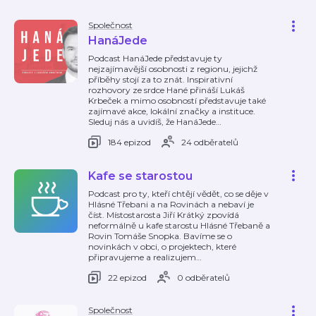
Společnost
HanáJede
Podcast HanáJede představuje ty
nejzajímavější osobnosti z regionu, jejichž
příběhy stojí za to znát. Inspirativní
rozhovory ze srdce Hané přináší Lukáš
Krbeček a mimo osobností představuje také
zajímavé akce, lokální značky a instituce.
Sleduj nás a uvidíš, že HanáJede
…
184 epizod
24 odběratelů
Kafe se starostou
Podcast pro ty, kteří chtějí vědět, co se děje v
Hlásné Třebani a na Rovinách a nebaví je
číst. Místostarosta Jiří Krátký zpovídá
neformálně u kafe starostu Hlásné Třebaně a
Rovin Tomáše Snopka. Bavíme se o
novinkách v obci, o projektech, které
připravujeme a realizujem
…
22 epizod
0 odběratelů
Společnost