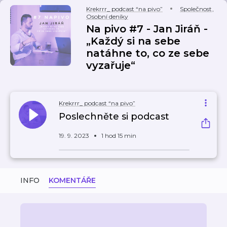
Krekrrr_ podcast “na pivo”
Společnost
,
Osobní deníky
Na pivo #7 - Jan Jiráň -
„Každý si na sebe
natáhne to, co ze sebe
vyzařuje“
Krekrrr_ podcast “na pivo”
Poslechněte si podcast
19. 9. 2023
1 hod 15 min
INFO
KOMENTÁŘE