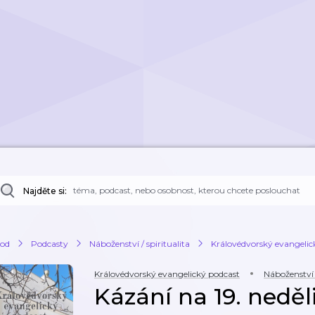
Najděte si:
od
Podcasty
Náboženství / spiritualita
Královédvorský evangelic
Královédvorský evangelický podcast
Náboženství /
Kázání na 19. neděli