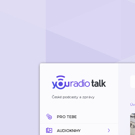
České podcasty a zprávy
Úv
PRO TEBE
AUDIOKNIHY