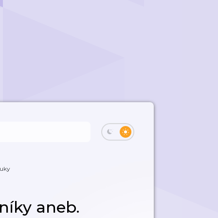
ýuky
níky aneb.