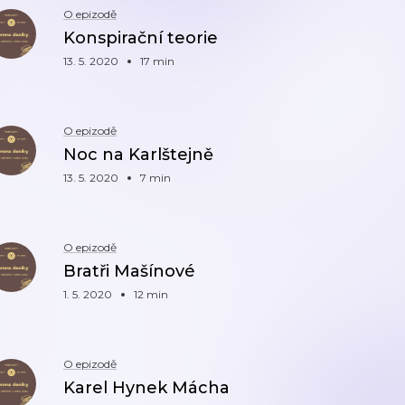
O epizodě
Konspirační teorie
13. 5. 2020
17 min
O epizodě
Noc na Karlštejně
13. 5. 2020
7 min
O epizodě
Bratři Mašínové
1. 5. 2020
12 min
O epizodě
Karel Hynek Mácha