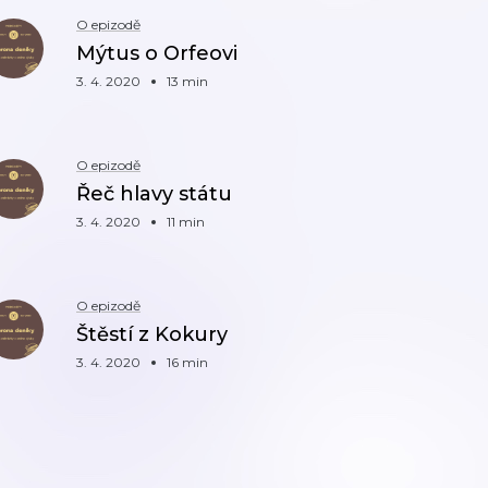
O epizodě
Mýtus o Orfeovi
3. 4. 2020
13 min
O epizodě
Řeč hlavy státu
3. 4. 2020
11 min
O epizodě
Štěstí z Kokury
3. 4. 2020
16 min