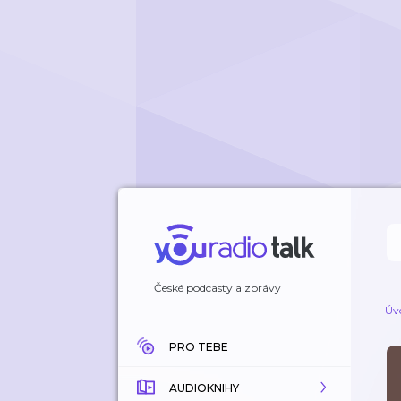
České podcasty a zprávy
Úv
PRO TEBE
AUDIOKNIHY