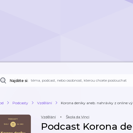
Najděte si:
od
Podcasty
Vzdělání
Korona deníky aneb. nahrávky z online v
Vzdělání
Škola da Vinci
Podcast Korona de