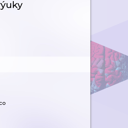
výuky
co