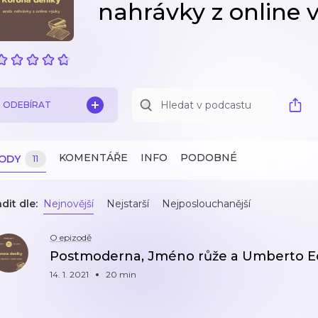
nahrávky z online 
ODEBÍRAT
KOMENTÁŘE
INFO
PODOBNÉ
ZODY
11
dit dle:
Nejnovější
Nejstarší
Nejposlouchanější
O epizodě
Postmoderna, Jméno růže a Umberto E
14. 1. 2021
20 min