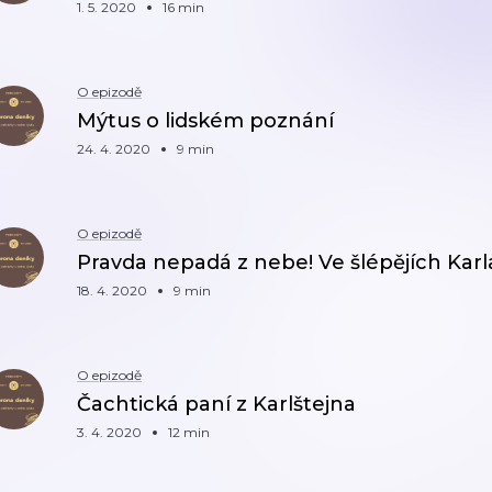
1. 5. 2020
16 min
O epizodě
Mýtus o lidském poznání
24. 4. 2020
9 min
O epizodě
Pravda nepadá z nebe! Ve šlépějích Kar
18. 4. 2020
9 min
O epizodě
Čachtická paní z Karlštejna
3. 4. 2020
12 min