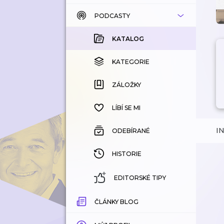
PODCASTY
KATALOG
KOUPENÉ
KATALOG
KATEGORIE
KATEGORIE
ZÁLOŽKY
ZÁLOŽKY
HISTORIE
LÍBÍ SE MI
I
ODEBÍRANÉ
HISTORIE
EDITORSKÉ TIPY
ČLÁNKY BLOG