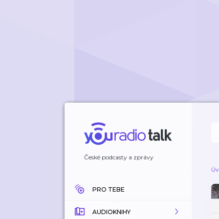
České podcasty a zprávy
Úv
PRO TEBE
AUDIOKNIHY