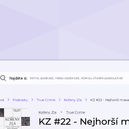
Najděte si:
od
Podcasty
True Crime
Kořeny Zla
KZ #22 - Nejhorší masakr
Kořeny Zla
True Crime
KZ #22 - Nejhorší m