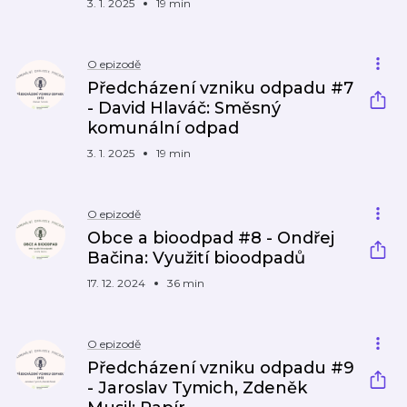
3. 1. 2025
19 min
O epizodě
Předcházení vzniku odpadu #7
- David Hlaváč: Směsný
komunální odpad
3. 1. 2025
19 min
O epizodě
Obce a bioodpad #8 - Ondřej
Bačina: Využití bioodpadů
17. 12. 2024
36 min
O epizodě
Předcházení vzniku odpadu #9
- Jaroslav Tymich, Zdeněk