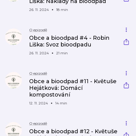
Liška: Náklady na bioodpad
26. 11. 2024
18 min
O epizodě
Obce a bioodpad #4 - Robin
Liška: Svoz bioodpadu
26. 11. 2024
21 min
O epizodě
Obce a bioodpad #11 - Květuše
Hejátková: Domácí
kompostování
12. 11. 2024
14 min
O epizodě
Obce a bioodpad #12 - Květuše