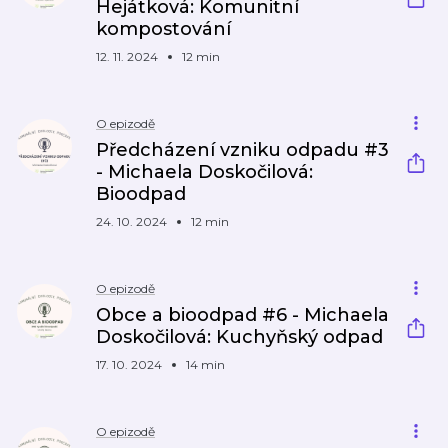
Hejátková: Komunitní
kompostování
12. 11. 2024
12 min
O epizodě
Předcházení vzniku odpadu #3
- Michaela Doskočilová:
Bioodpad
24. 10. 2024
12 min
O epizodě
Obce a bioodpad #6 - Michaela
Doskočilová: Kuchyňský odpad
17. 10. 2024
14 min
O epizodě