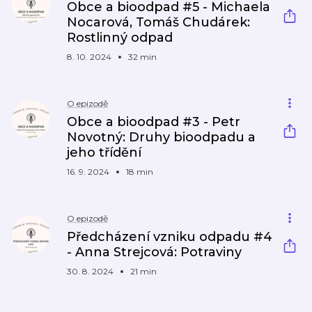
Obce a bioodpad #5 - Michaela
Nocarová, Tomáš Chudárek:
Rostlinný odpad
8. 10. 2024
32 min
O epizodě
Obce a bioodpad #3 - Petr
Novotný: Druhy bioodpadu a
jeho třídění
16. 9. 2024
18 min
O epizodě
Předcházení vzniku odpadu #4
- Anna Strejcová: Potraviny
30. 8. 2024
21 min