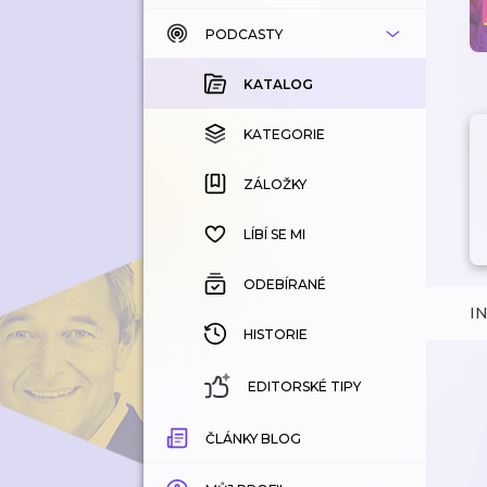
PODCASTY
KATALOG
KOUPENÉ
KATALOG
KATEGORIE
KATEGORIE
ZÁLOŽKY
ZÁLOŽKY
HISTORIE
LÍBÍ SE MI
ODEBÍRANÉ
I
HISTORIE
EDITORSKÉ TIPY
ČLÁNKY BLOG