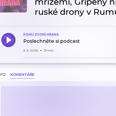
mřížemi, Gripeny n
ruské drony v Ru
KOMU ZVONÍ HRANA
Poslechněte si podcast
3. 6. 2026
51 min
NFO
KOMENTÁŘE