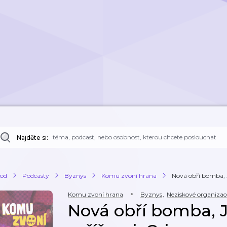
Najděte si:
od
Podcasty
Byznys
Komu zvoní hrana
Nová obří bomba, 
Komu zvoní hrana
Byznys
,
Neziskové organizac
Nová obří bomba, 