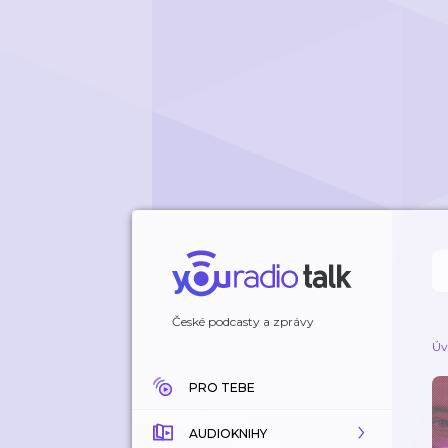
České podcasty a zprávy
Úv
PRO TEBE
AUDIOKNIHY