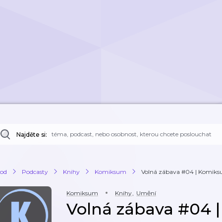
Najděte si:
od
Podcasty
Knihy
Komiksum
Volná zábava #04 | Komik
Komiksum
Knihy
,
Umění
Volná zábava #04 