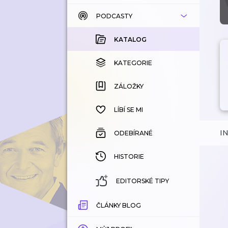
PODCASTY
KATALOG
KOUPENÉ
KATALOG
KATEGORIE
KATEGORIE
ZÁLOŽKY
ZÁLOŽKY
HISTORIE
LÍBÍ SE MI
I
ODEBÍRANÉ
HISTORIE
EDITORSKÉ TIPY
ČLÁNKY BLOG