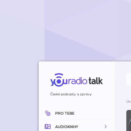
České podcasty a zprávy
Úv
PRO TEBE
AUDIOKNIHY