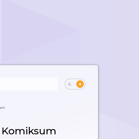
sum
| Komiksum