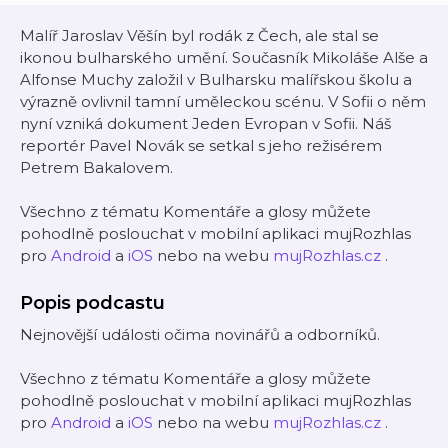
Malíř Jaroslav Věšín byl rodák z Čech, ale stal se
ikonou bulharského umění. Současník Mikoláše Alše a
Alfonse Muchy založil v Bulharsku malířskou školu a
výrazně ovlivnil tamní uměleckou scénu. V Sofii o něm
nyní vzniká dokument Jeden Evropan v Sofii. Náš
reportér Pavel Novák se setkal s jeho režisérem
Petrem Bakalovem.
Všechno z tématu Komentáře a glosy můžete
pohodlně poslouchat v mobilní aplikaci mujRozhlas
pro
Android
a
iOS
nebo na webu
mujRozhlas.cz
.
Popis podcastu
Nejnovější události očima novinářů a odborníků.
Všechno z tématu Komentáře a glosy můžete
pohodlně poslouchat v mobilní aplikaci mujRozhlas
pro
Android
a
iOS
nebo na webu
mujRozhlas.cz
.