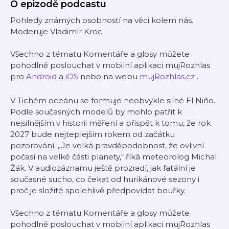
O epizodě podcastu
Pohledy známých osobností na věci kolem nás.
Moderuje Vladimír Kroc.
Všechno z tématu Komentáře a glosy můžete
pohodlně poslouchat v mobilní aplikaci mujRozhlas
pro
Android
a
iOS
nebo na webu
mujRozhlas.cz
.
V Tichém oceánu se formuje neobvykle silné El Niño.
Podle současných modelů by mohlo patřit k
nejsilnějším v historii měření a přispět k tomu, že rok
2027 bude nejteplejším rokem od začátku
pozorování. „Je velká pravděpodobnost, že ovlivní
počasí na velké části planety,“ říká meteorolog Michal
Žák. V audiozáznamu ještě prozradí, jak fatální je
současné sucho, co čekat od hurikánové sezony i
proč je složité spolehlivě předpovídat bouřky.
Všechno z tématu Komentáře a glosy můžete
pohodlně poslouchat v mobilní aplikaci mujRozhlas