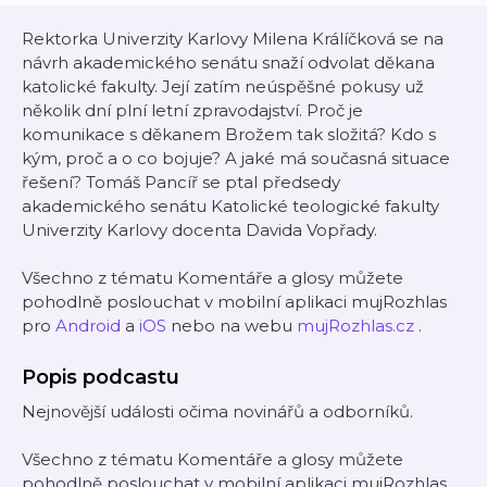
Rektorka Univerzity Karlovy Milena Králíčková se na
návrh akademického senátu snaží odvolat děkana
katolické fakulty. Její zatím neúspěšné pokusy už
několik dní plní letní zpravodajství. Proč je
komunikace s děkanem Brožem tak složitá? Kdo s
kým, proč a o co bojuje? A jaké má současná situace
řešení? Tomáš Pancíř se ptal předsedy
akademického senátu Katolické teologické fakulty
Univerzity Karlovy docenta Davida Vopřady.
Všechno z tématu Komentáře a glosy můžete
pohodlně poslouchat v mobilní aplikaci mujRozhlas
pro
Android
a
iOS
nebo na webu
mujRozhlas.cz
.
Popis podcastu
Nejnovější události očima novinářů a odborníků.
Všechno z tématu Komentáře a glosy můžete
pohodlně poslouchat v mobilní aplikaci mujRozhlas