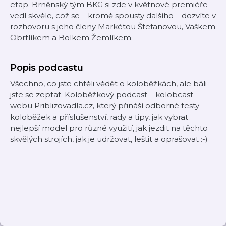
etap. Brněnský tým BKG si zde v květnové premiéře
vedl skvěle, což se – kromě spousty dalšího – dozvíte v
rozhovoru s jeho členy Markétou Štefanovou, Vaškem
Obrtlíkem a Bolkem Žemlíkem.
Popis podcastu
Všechno, co jste chtěli vědět o koloběžkách, ale báli
jste se zeptat. Koloběžkový podcast – kolobcast
webu Priblizovadla.cz, který přináší odborné testy
koloběžek a příslušenství, rady a tipy, jak vybrat
nejlepší model pro různé využití, jak jezdit na těchto
skvělých strojích, jak je udržovat, leštit a oprašovat :-)