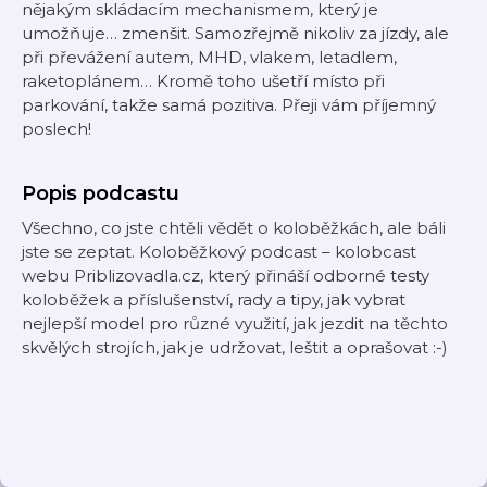
nějakým skládacím mechanismem, který je
umožňuje… zmenšit. Samozřejmě nikoliv za jízdy, ale
při převážení autem, MHD, vlakem, letadlem,
raketoplánem… Kromě toho ušetří místo při
parkování, takže samá pozitiva. Přeji vám příjemný
poslech!
Popis podcastu
Všechno, co jste chtěli vědět o koloběžkách, ale báli
jste se zeptat. Koloběžkový podcast – kolobcast
webu Priblizovadla.cz, který přináší odborné testy
koloběžek a příslušenství, rady a tipy, jak vybrat
nejlepší model pro různé využití, jak jezdit na těchto
skvělých strojích, jak je udržovat, leštit a oprašovat :-)