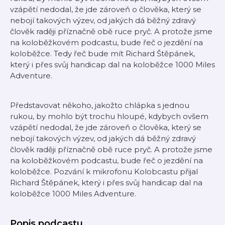
vzápětí nedodal, že jde zároveň o člověka, který se
nebojí takových výzev, od jakých dá běžný zdravý
člověk raději příznačně obě ruce pryč. A protože jsme
na koloběžkovém podcastu, bude řeč o jezdění na
koloběžce. Tedy řeč bude mít Richard Štěpánek,
který i přes svůj handicap dal na koloběžce 1000 Miles
Adventure.
Představovat někoho, jakožto chlápka s jednou
rukou, by mohlo být trochu hloupé, kdybych ovšem
vzápětí nedodal, že jde zároveň o člověka, který se
nebojí takových výzev, od jakých dá běžný zdravý
člověk raději příznačně obě ruce pryč. A protože jsme
na koloběžkovém podcastu, bude řeč o jezdění na
koloběžce. Pozvání k mikrofonu Kolobcastu přijal
Richard Štěpánek, který i přes svůj handicap dal na
koloběžce 1000 Miles Adventure.
Popis podcastu