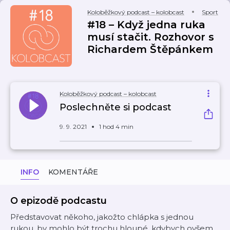
Koloběžkový podcast – kolobcast
Sport
#18 – Když jedna ruka
musí stačit. Rozhovor s
Richardem Štěpánkem
Koloběžkový podcast – kolobcast
Poslechněte si podcast
9. 9. 2021
1 hod 4 min
INFO
KOMENTÁŘE
O epizodě podcastu
Představovat někoho, jakožto chlápka s jednou
rukou, by mohlo být trochu hloupé, kdybych ovšem