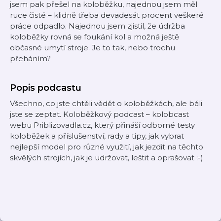
jsem pak přešel na koloběžku, najednou jsem měl
ruce čisté – klidně třeba devadesát procent veškeré
práce odpadlo. Najednou jsem zjistil, že údržba
koloběžky rovná se foukání kol a možná ještě
občasné umytí stroje. Je to tak, nebo trochu
přeháním?
Popis podcastu
Všechno, co jste chtěli vědět o koloběžkách, ale báli
jste se zeptat. Koloběžkový podcast – kolobcast
webu Priblizovadla.cz, který přináší odborné testy
koloběžek a příslušenství, rady a tipy, jak vybrat
nejlepší model pro různé využití, jak jezdit na těchto
skvělých strojích, jak je udržovat, leštit a oprašovat :-)