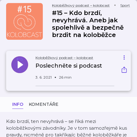
Koloběžkový podcast – kolobcast
Sport
#15 – Kdo brzdí,
nevyhrává. Aneb jak
spolehlivě a bezpečně
brzdit na koloběžce
Koloběžkový podcast – kolobcast
Poslechněte si podcast
3. 6. 2021
26 min
INFO
KOMENTÁŘE
Kdo brzdí, ten nevyhrává – se říká mezi
koloběžkovými závodníky. Je v tom samozřejmě kus
pravdy, nicméně pro takříkajíc běžné koloběžkáře je