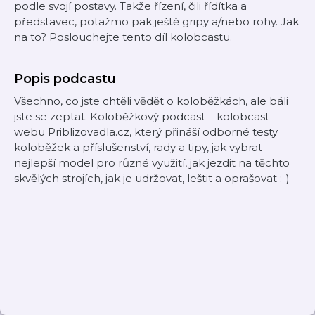
podle svojí postavy. Takže řízení, čili řídítka a
představec, potažmo pak ještě gripy a/nebo rohy. Jak
na to? Poslouchejte tento díl kolobcastu.
Popis podcastu
Všechno, co jste chtěli vědět o koloběžkách, ale báli
jste se zeptat. Koloběžkový podcast – kolobcast
webu Priblizovadla.cz, který přináší odborné testy
koloběžek a příslušenství, rady a tipy, jak vybrat
nejlepší model pro různé využití, jak jezdit na těchto
skvělých strojích, jak je udržovat, leštit a oprašovat :-)