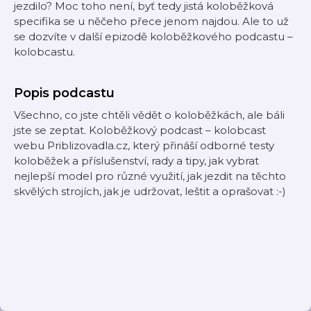
jezdilo? Moc toho není, byť tedy jistá koloběžková
specifika se u něčeho přece jenom najdou. Ale to už
se dozvíte v další epizodě koloběžkového podcastu –
kolobcastu.
Popis podcastu
Všechno, co jste chtěli vědět o koloběžkách, ale báli
jste se zeptat. Koloběžkový podcast – kolobcast
webu Priblizovadla.cz, který přináší odborné testy
koloběžek a příslušenství, rady a tipy, jak vybrat
nejlepší model pro různé využití, jak jezdit na těchto
skvělých strojích, jak je udržovat, leštit a oprašovat :-)