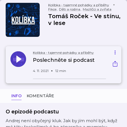
Kolíbka - tajemné pohádky a příběhy
Fikce
,
Děti a rodina
,
Mazlíčci a zvířata
Tomáš Roček - Ve stínu,
v lese
Kolíbka - tajemné pohádky a příběhy
Poslechněte si podcast
4. 11. 2021
12 min
INFO
KOMENTÁŘE
O epizodě podcastu
Andrej není obyčejný kluk. Jak by jím mohl být, když
má tátu řeckořímsk
é
ho zápasníka a maminku