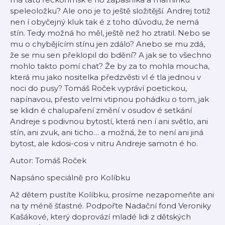
speleoložku? Ale ono je to ještě složitější. Andrej totiž
nen
í obyčejný kluk tak
é
z toho důvodu, že nemá
stín. Tedy možná ho měl, ještě než ho ztratil. Nebo se
mu o chybějícím stínu jen zdálo? Anebo se mu zdá,
že se mu sen překlopil do bdění? A jak se to všechno
mohlo takto pomí
chat?
Že by za to mohla moucha,
která mu jako nositelka předzvěsti vl
é
tla jednou v
noci do pusy? Tomáš Roček vypráví poetickou,
napínavou, přesto velmi vtipnou pohádku o tom, jak
se klidn
é
chalupaření změní v osudov
é
setkání
Andreje s podivnou bytostí, která
nen
í ani světlo, ani
stín, ani zvuk, ani ticho… a možná, že to není ani jiná
bytost, ale kdosi-cosi v nitru Andreje samotn
é
ho.
Autor: Tomáš Roček
Napsáno speciálně pro Kolíbku
Až dětem pustíte Kolíbku, prosíme nezapomeňte ani
na ty méně šťastné. Podpořte Nadační fond Veroniky
Kašákové, který doprovází mladé lidi z dětských