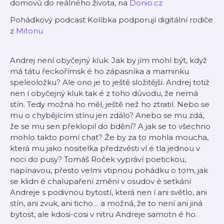
domovů do reálného života, na
Donio.cz
Pohádkový podcast Kolíbka podporují digitální rodiče
z
Mitonu
Andrej není obyčejný kluk. Jak by jím mohl být, když
má tátu řeckořímsk
é
ho zápasníka a maminku
speleoložku? Ale ono je to ještě složitější. Andrej totiž
nen
í obyčejný kluk tak
é
z toho důvodu, že nemá
stín. Tedy možná ho měl, ještě než ho ztratil. Nebo se
mu o chybějícím stínu jen zdálo? Anebo se mu zdá,
že se mu sen překlopil do bdění? A jak se to všechno
mohlo takto pomí
chat?
Že by za to mohla moucha,
která mu jako nositelka předzvěsti vl
é
tla jednou v
noci do pusy? Tomáš Roček vypráví poetickou,
napínavou, přesto velmi vtipnou pohádku o tom, jak
se klidn
é
chalupaření změní v osudov
é
setkání
Andreje s podivnou bytostí, která
nen
í ani světlo, ani
stín, ani zvuk, ani ticho… a možná, že to není ani jiná
bytost, ale kdosi-cosi v nitru Andreje samotn
é
ho.