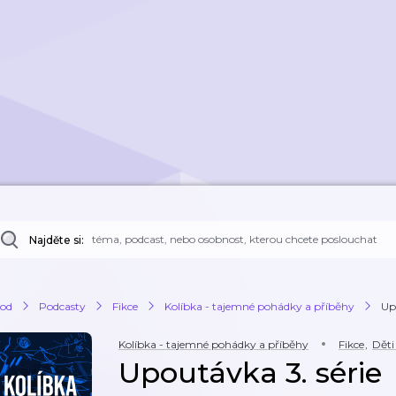
Najděte si:
od
Podcasty
Fikce
Kolíbka - tajemné pohádky a příběhy
Up
Kolíbka - tajemné pohádky a příběhy
Fikce
,
Děti
Upoutávka 3. série