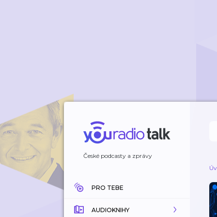
České podcasty a zprávy
Úv
PRO TEBE
AUDIOKNIHY