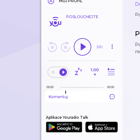
MŮJ PROFIL
D
Po
POSLOUCHEJTE
P
Po
ni
1.00
×
00:00
00:00
Komentuj
Aplikace Youradio Talk