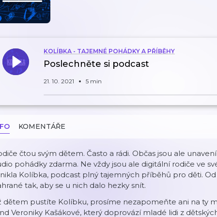
KOLÍBKA - TAJEMNÉ POHÁDKY A PŘÍBĚHY
Poslechněte si podcast
21. 10. 2021
5 min
NFO
KOMENTÁŘE
diče čtou svým dětem. Často a rádi. Občas jsou ale unavení,
dio pohádky zdarma. Ne vždy jsou ale digitální rodiče ve s
nikla Kolíbka, podcast plný tajemných příběhů pro děti. O
hrané tak, aby se u nich dalo hezky snít.
ž dětem pustíte Kolíbku, prosíme nezapomeňte ani na ty 
nd Veroniky Kašákové, který doprovází mladé lidi z dětský