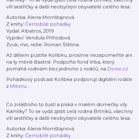
vílí sestřičky a další neobyčejní obyvatelé celého lesa.
Autorka: Alena Mornštajnová
Z knihy:
Černobílé pohádky
Vydal: Albatros,
2019
Vypráví: Vendula Příhodová
Zvuk, mix, režie: Roman Štětina
Až dětem pustíte Kolíbku, prosíme nezapomeňte ani
na ty méně šťastné.
Podpořte fond Vrba, který
pomáhá rodinám bez jednoho z rodičů, na
Donio.cz
Pohádkový podcast Kolíbka podporují digitální rodiče
z
Mitonu
.
Co zvláštního to šustí a píská v malém domečky víly
Kamilky? To se vydá zjistit celá rodina Brtníků, všechny
vílí sestřičky a další neobyčejní obyvatelé celého lesa.
Autorka: Alena Mornštajnová
Z knihy:
Černobílé pohádky