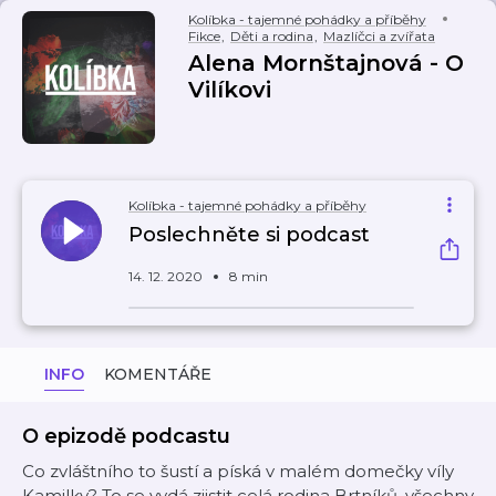
Kolíbka - tajemné pohádky a příběhy
Fikce
,
Děti a rodina
,
Mazlíčci a zvířata
Alena Mornštajnová - O
Vilíkovi
Kolíbka - tajemné pohádky a příběhy
Poslechněte si podcast
14. 12. 2020
8 min
INFO
KOMENTÁŘE
O epizodě podcastu
Co zvláštního to šustí a píská v malém domečky víly
Kamilky? To se vydá zjistit celá rodina Brtníků, všechny