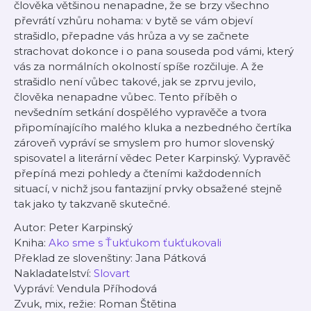
člověka většinou nenapadne, že se brzy všechno
převrátí vzhůru nohama: v bytě se vám objeví
strašidlo, přepadne vás hrůza a vy se začnete
strachovat dokonce i o pana souseda pod vámi, který
vás za normálních okolností spíše rozčiluje. A že
strašidlo není vůbec takové, jak se zprvu jevilo,
člověka nenapadne vůbec. Tento příběh o
nevšedním setkání dospělého vypravěče a tvora
připomínajícího malého kluka a nezbedného čertíka
zároveň vypráví se smyslem pro humor slovenský
spisovatel a literární vědec Peter Karpinský. Vypravěč
přepíná mezi pohledy a čteními každodenních
situací, v nichž jsou fantazijní prvky obsažené stejně
tak jako ty takzvaně skutečné.
Autor: Peter Karpinský
Kniha:
Ako sme s Ťukťukom ťukťukovali
Překlad ze slovenštiny: Jana Pátková
Nakladatelství:
Slovart
Vypráví: Vendula Příhodová
Zvuk, mix, režie: Roman Štětina