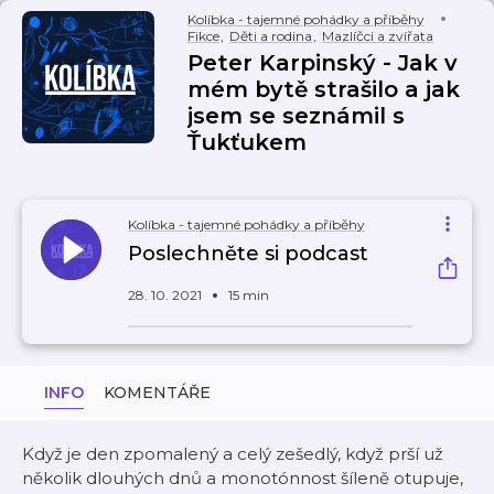
Kolíbka - tajemné pohádky a příběhy
Fikce
,
Děti a rodina
,
Mazlíčci a zvířata
Peter Karpinský - Jak v
mém bytě strašilo a jak
jsem se seznámil s
Ťukťukem
Kolíbka - tajemné pohádky a příběhy
Poslechněte si podcast
28. 10. 2021
15 min
INFO
KOMENTÁŘE
Když je den zpomalený a celý zešedlý, když prší už
několik dlouhých dnů a monotónnost šíleně otupuje,