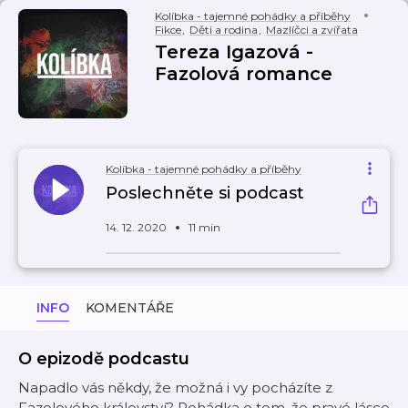
Kolíbka - tajemné pohádky a příběhy
Fikce
,
Děti a rodina
,
Mazlíčci a zvířata
Tereza Igazová -
Fazolová romance
Kolíbka - tajemné pohádky a příběhy
Poslechněte si podcast
14. 12. 2020
11 min
INFO
KOMENTÁŘE
O epizodě podcastu
Napadlo vás někdy, že možná i vy pocházíte z
Fazolového království? Pohádka o tom, že pravé lásce