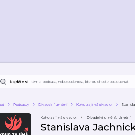
Najděte si:
od
Podcasty
Divadelní umění
Koho zajímá divadlo!
Stanisl
Koho zajímá divadlo!
Divadelní umění
,
Umění
Stanislava Jachnick