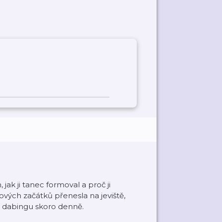
ak ji tanec formoval a proč ji
ových začátků přenesla na jeviště,
i v dabingu skoro denně.