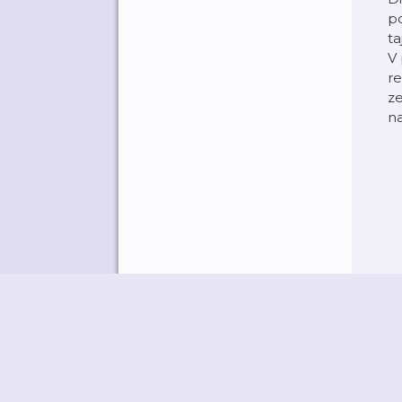
po
ta
V
re
ze
na
©
M