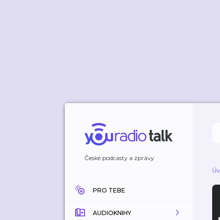
České podcasty a zprávy
Úv
PRO TEBE
AUDIOKNIHY