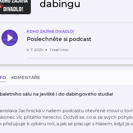
dabingu
KOHO ZAJÍMÁ DIVADLO!
Poslechněte si podcast
9. 7. 2025
1 hod 1 min
NFO
KOMENTÁŘE
baletního sálu na jeviště i do dabingového studia!
anislava Jachnická v našem podcastu otevřeně mluví o tom, j
konec víc přitáhlo herectví. Dozvíš se, co si ze svých pohyb
k přistupuje k výběru rolí, a jak se pracuje s hlasem, když js