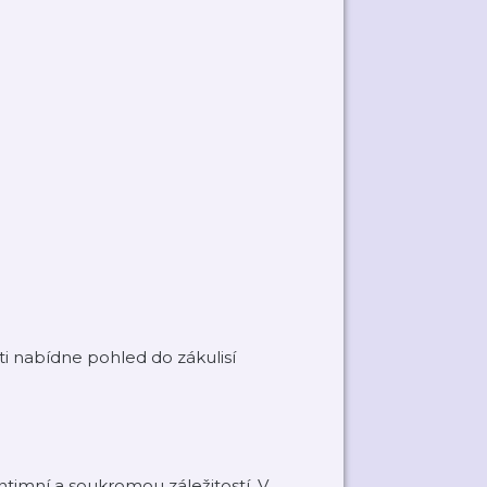
 ti nabídne pohled do zákulisí
intimní a soukromou záležitostí. V