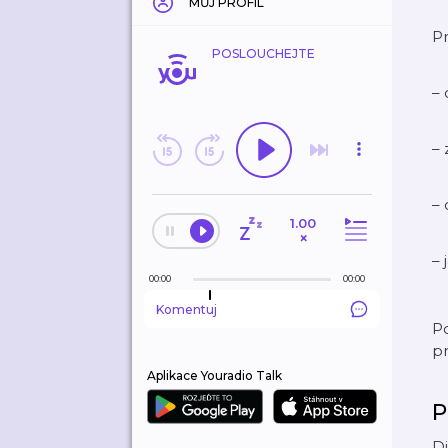
MŮJ PROFIL
P
POSLOUCHEJTE
– 
– 
– 
1.00
×
– 
00:00
00:00
Komentuj
Po
pr
Aplikace Youradio Talk
P
Di