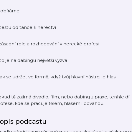
robíráme:
cestu od tance k herectví
zásadní role a rozhodování v herecké profesi
co je na dabingu největší výzva
jak se udržet ve formě, když tvůj hlavní nástroj je hlas
kud tě zajímá divadlo, film, nebo dabing z praxe, tenhle díl
ofese, kde se pracuje tělem, hlasem i odvahou.
opis podcastu
vadlo představuje věc veřejnou, jeho zkoušení je však ryze 