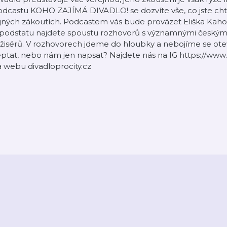
dcastu KOHO ZAJÍMÁ DIVADLO! se dozvíte vše, co jste chtěli
jných zákoutích. Podcastem vás bude provázet Eliška Kaho
 podstatu najdete spoustu rozhovorů s významnými českými
žisérů. V rozhovorech jdeme do hloubky a nebojíme se oteví
ptat, nebo nám jen napsat? Najdete nás na IG https://www
 webu divadloprocity.cz
2026
Active Radio a.s.
Reklama
O aplikaci
Youradio Music
Podmín
áte již účet? Přihlaste se.