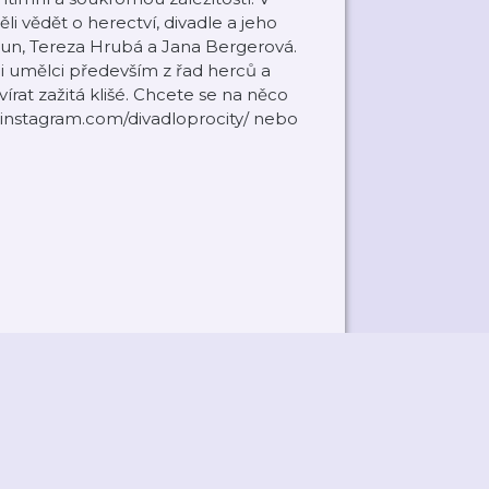
 vědět o herectví, divadle a jeho
un, Tereza Hrubá a Jana Bergerová.
 umělci především z řad herců a
rat zažitá klišé. Chcete se na něco
.instagram.com/divadloprocity/ nebo
ky
Přidat podcast