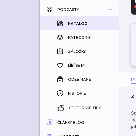
PODCASTY
KATALOG
KOUPENÉ
KATALOG
KATEGORIE
KATEGORIE
ZÁLOŽKY
ZÁLOŽKY
HISTORIE
LÍBÍ SE MI
I
ODEBÍRANÉ
HISTORIE
Z 
EDITORSKÉ TIPY
St
na
ČLÁNKY BLOG
ja