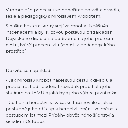
V tomto díle podcastu se ponoříme do světa divadla,
režie a pedagogiky s Miroslavem Krobotem.
S naším hostem, který stojí za mnoha úspěšnými
inscenacemi a byl klíčovou postavou při zakládání
Dejvického divadla, se podíváme na jeho profesní
cestu, tvůrčí proces a zkušenosti z pedagogického
prostředí.
Dozvíte se například:
- Jak Miroslav Krobot našel svou cestu k divadlu a
proč se rozhodl studovat režii. Jak probíhalo jeho
studium na JAMU a jaká byla jeho vůbec první režie.
- Co ho na herectví na začátku fascinovalo a jak se
postupně jeho přístup k herectví změnil, zejména s
odstupem let mezi Příběhy obyčejného šílenství a
seriálem Octopus.