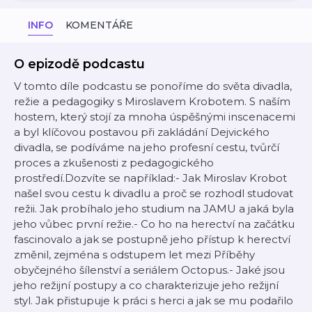
INFO
KOMENTÁŘE
O epizodě podcastu
V tomto díle podcastu se ponoříme do světa divadla,
režie a pedagogiky s Miroslavem Krobotem. S naším
hostem, který stojí za mnoha úspěšnými inscenacemi
a byl klíčovou postavou při zakládání Dejvického
divadla, se podíváme na jeho profesní cestu, tvůrčí
proces a zkušenosti z pedagogického
prostředí.Dozvíte se například:- Jak Miroslav Krobot
našel svou cestu k divadlu a proč se rozhodl studovat
režii. Jak probíhalo jeho studium na JAMU a jaká byla
jeho vůbec první režie.- Co ho na herectví na začátku
fascinovalo a jak se postupně jeho přístup k herectví
změnil, zejména s odstupem let mezi Příběhy
obyčejného šílenství a seriálem Octopus.- Jaké jsou
jeho režijní postupy a co charakterizuje jeho režijní
styl. Jak přistupuje k práci s herci a jak se mu podařilo