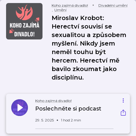
Koho zajímá divadlo!
Divadelní umění
,
Umění
Miroslav Krobot:
Herectví souvisí se
sexualitou a způsobem
myšlení. Nikdy jsem
neměl touhu být
hercem. Herectví mě
bavilo zkoumat jako
disciplínu.
Koho zajímá divadlo!
Poslechněte si podcast
29. 5. 2025
1 hod 2 min