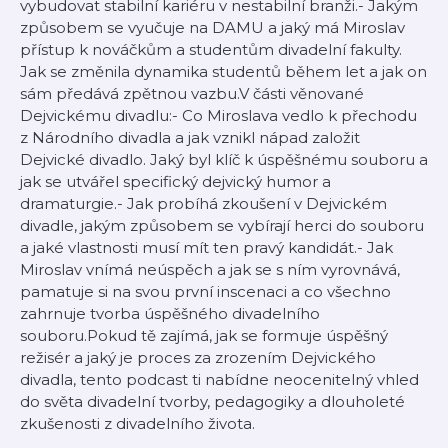
vybudovat stabilní kariéru v nestabilní branži.- Jakým
způsobem se vyučuje na DAMU a jaký má Miroslav
přístup k nováčkům a studentům divadelní fakulty.
Jak se změnila dynamika studentů během let a jak on
sám předává zpětnou vazbu.V části věnované
Dejvickému divadlu:- Co Miroslava vedlo k přechodu
z Národního divadla a jak vznikl nápad založit
Dejvické divadlo. Jaký byl klíč k úspěšnému souboru a
jak se utvářel specifický dejvický humor a
dramaturgie.- Jak probíhá zkoušení v Dejvickém
divadle, jakým způsobem se vybírají herci do souboru
a jaké vlastnosti musí mít ten pravý kandidát.- Jak
Miroslav vnímá neúspěch a jak se s ním vyrovnává,
pamatuje si na svou první inscenaci a co všechno
zahrnuje tvorba úspěšného divadelního
souboru.Pokud tě zajímá, jak se formuje úspěšný
režisér a jaký je proces za zrozením Dejvického
divadla, tento podcast ti nabídne neocenitelný vhled
do světa divadelní tvorby, pedagogiky a dlouholeté
zkušenosti z divadelního života.