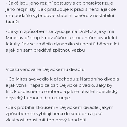
- Jaké jsou jeho režijní postupy a co charakterizuje
jeho režijní styl. Jak přistupuje k práci s herci a jak se
mu podařilo vybudovat stabilní kariéru v nestabilní
branži.
- Jakým způsobem se vyučuje na DAMU a jaký má
Miroslav přístup k nováčkům a studentům divadelní
fakulty. Jak se změnila dynamika studentů během let
a jak on sám předává zpětnou vazbu.
V části věnované Dejvickému divadlu:
- Co Miroslava vedlo k přechodu z Národního divadla
a jak vznikl nápad založit Dejvické divadlo. Jaký byl
klíč k úspěšnému souboru a jak se utvářel specifický
dejvický humor a dramaturgie.
- Jak probíhá zkoušení v Dejvickém divadle, jakým
způsobem se vybírají herci do souboru a jaké
vlastnosti musí mít ten pravý kandidát.