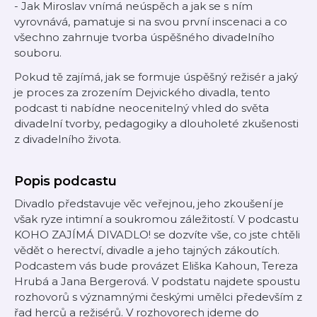
- Jak Miroslav vnímá neúspěch a jak se s ním
vyrovnává, pamatuje si na svou první inscenaci a co
všechno zahrnuje tvorba úspěšného divadelního
souboru.
Pokud tě zajímá, jak se formuje úspěšný režisér a jaký
je proces za zrozením Dejvického divadla, tento
podcast ti nabídne neocenitelný vhled do světa
divadelní tvorby, pedagogiky a dlouholeté zkušenosti
z divadelního života.
Popis podcastu
Divadlo představuje věc veřejnou, jeho zkoušení je
však ryze intimní a soukromou záležitostí. V podcastu
KOHO ZAJÍMÁ DIVADLO! se dozvíte vše, co jste chtěli
vědět o herectví, divadle a jeho tajných zákoutích.
Podcastem vás bude provázet Eliška Kahoun, Tereza
Hrubá a Jana Bergerová. V podstatu najdete spoustu
rozhovorů s významnými českými umělci především z
řad herců a režisérů. V rozhovorech jdeme do