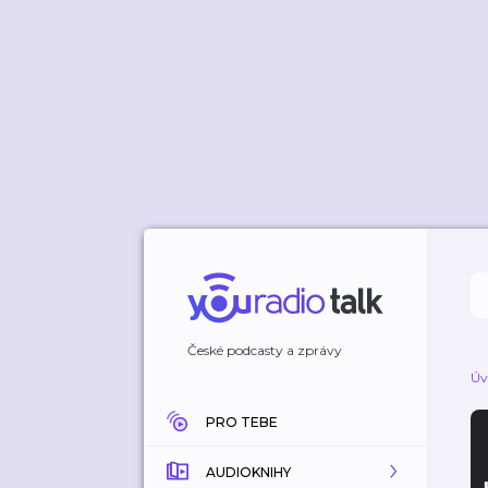
České podcasty a zprávy
Úv
PRO TEBE
AUDIOKNIHY