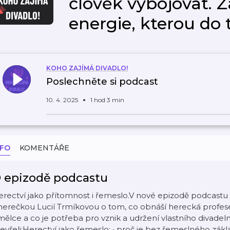
člověk vybojovat. Z
energie, kterou do t
KOHO ZAJÍMÁ DIVADLO!
Poslechněte si podcast
10. 4. 2025
1 hod 3 min
NFO
KOMENTÁŘE
 epizodě podcastu
rectví jako přítomnost i řemeslo.V nové epizodě podcastu K
herečkou Lucií Trmíkovou o tom, co obnáší herecká profese
ělce a co je potřeba pro vznik a udržení vlastního divadel
evřeli:Herectví jako řemeslo: • proč je bez řemeslného zákl