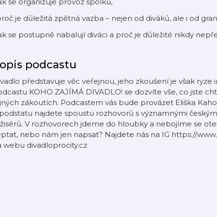
jak se organizuje provoz spolku,
proč je důležitá zpětná vazba – nejen od diváků, ale i od g
jak se postupně nabalují diváci a proč je důležité nikdy nepř
opis podcastu
vadlo představuje věc veřejnou, jeho zkoušení je však ryze 
dcastu KOHO ZAJÍMÁ DIVADLO! se dozvíte vše, co jste chtěli
jných zákoutích. Podcastem vás bude provázet Eliška Kaho
 podstatu najdete spoustu rozhovorů s významnými českými
žisérů. V rozhovorech jdeme do hloubky a nebojíme se oteví
ptat, nebo nám jen napsat? Najdete nás na IG https://www
 webu divadloprocity.cz