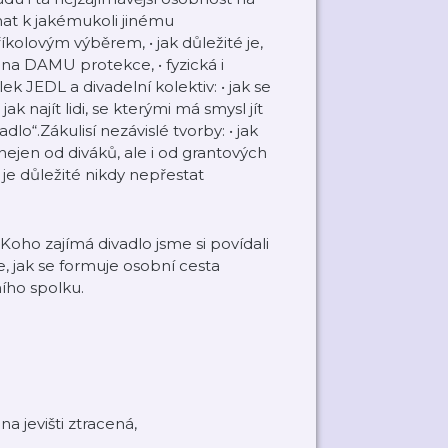
ovnat k jakémukoli jinému
íkolovým výběrem, • jak důležité je,
na DAMU protekce, • fyzická i
k JEDL a divadelní kolektiv: • jak se
ak najít lidi, se kterými má smysl jít
“.Zákulisí nezávislé tvorby: • jak
nejen od diváků, ale i od grantových
 je důležité nikdy nepřestat
oho zajímá divadlo jsme si povídali
, jak se formuje osobní cesta
ního spolku.
a jevišti ztracená,