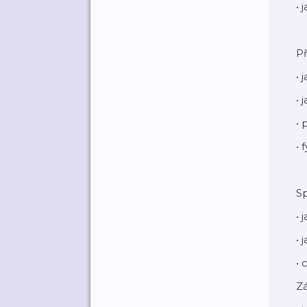
• 
P
• 
• 
•
• 
Sp
• 
• 
•
Zá