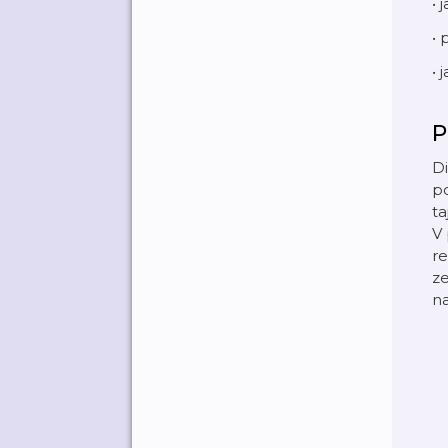
• 
• 
• 
P
Di
po
ta
V
re
ze
na