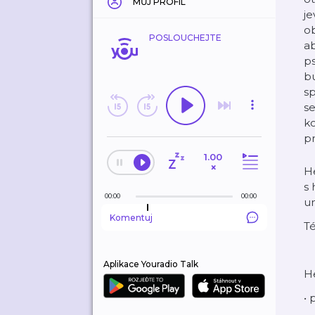
MŮJ PROFIL
je
ob
POSLOUCHEJTE
ab
ps
bu
sp
se
ko
pr
1.00
×
He
s 
00:00
00:00
um
Komentuj
Té
Aplikace Youradio Talk
He
• 