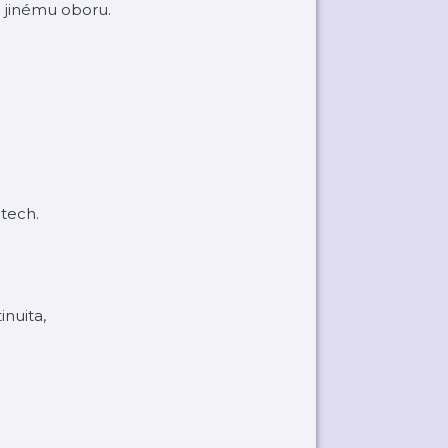
li jinému oboru.
etech.
inuita,