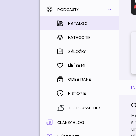
PODCASTY
KATALOG
KOUPENÉ
KATALOG
KATEGORIE
KATEGORIE
ZÁLOŽKY
ZÁLOŽKY
HISTORIE
LÍBÍ SE MI
ODEBÍRANÉ
I
HISTORIE
O
EDITORSKÉ TIPY
He
s 
ČLÁNKY BLOG
um
ot