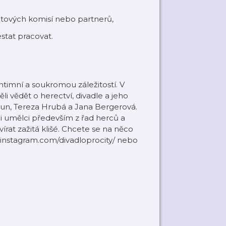
rantových komisí nebo partnerů,
estat pracovat.
intimní a soukromou záležitostí. V
 vědět o herectví, divadle a jeho
un, Tereza Hrubá a Jana Bergerová.
 umělci především z řad herců a
rat zažitá klišé. Chcete se na něco
.instagram.com/divadloprocity/ nebo