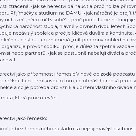
višti ztracená, • jak se herectví dá naučit a proč ho lze přir
oru.Přijímačky a studium na DAMU: • jak náročné je projít tř
y uchazeč „něco měl v sobě“, • proč podle Lucie nefunguje 
ychická náročnost studia, hlavně v prvních dvou letech.Spole
duje nezávislý spolek a proč je klíčová důvěra a kontinuita, • j
olečnou cestou, • co znamená „mít podobný pohled na divadlo
 organizuje provoz spolku,• proč je důležitá zpětná vazba – 
misí nebo partnerů, • jak se postupně nabalují diváci a proč
acovat.
rectví jako přítomnost i řemeslo.V nové epizodě podcastu K
herečkou Lucií Trmíkovou o tom, co obnáší herecká profese
ělce a co je potřeba pro vznik a udržení vlastního divadel
mata, která jsme otevřeli:
rectví jako řemeslo:
proč je bez řemeslného základu i ta nejzajímavější osobnost n