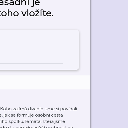
ásadní je
oho vložíte.
oho zajímá divadlo jsme si povídali
, jak se formuje osobní cesta
ního spolku.Témata, která jsme
adu i ta nejzajímavější osobnost na