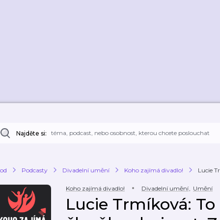
Najděte si:
od
Podcasty
Divadelní umění
Koho zajímá divadlo!
Lucie Tr
Koho zajímá divadlo!
Divadelní umění
,
Umění
Lucie Trmíková: To 