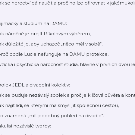
jak se herectví dá naučit a proč ho lze přirovnat k jakémuko
řijímačky a studium na DAMU:
jak náročné je projít tříkolovým výběrem,
jak důležité je, aby uchazeč „něco měl v sobě“,
 proč podle Lucie nefunguje na DAMU protekce,
fyzická i psychická náročnost studia, hlavně v prvních dvou l
olek JEDL a divadelní kolektiv:
jak se buduje nezávislý spolek a proč je klíčová důvěra a kont
jak najít lidi, se kterými má smysl jít společnou cestou,
 co znamená „mít podobný pohled na divadlo“.
kulisí nezávislé tvorby: