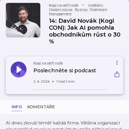
Kogi na ostří nože
Vzdělání
,
Osobní rozvoj
,
Byznys
,
Podnikání
,
Management
14: David Novák (Kogi
CON): Jak AI pomohla
obchodníkům růst o 30
%
Kogi na ostří nože
Poslechněte si podcast
2. 6. 2026
1 hod 1 min
INFO
KOMENTÁŘE
AI dnes zkouší téměř každá firma. Většina organizací