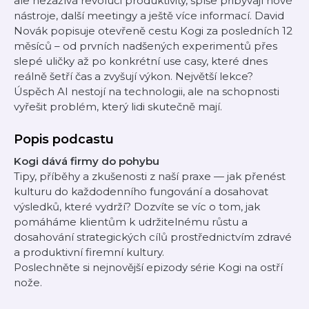
ale nezažívá revoluci produktivity, spíše přibývají nové
nástroje, další meetingy a ještě více informací. David
Novák popisuje otevřeně cestu Kogi za posledních 12
měsíců – od prvních nadšených experimentů přes
slepé uličky až po konkrétní use casy, které dnes
reálně šetří čas a zvyšují výkon. Největší lekce?
Úspěch AI nestojí na technologii, ale na schopnosti
vyřešit problém, který lidi skutečně mají.
Popis podcastu
Kogi dává firmy do pohybu
Tipy, příběhy a zkušenosti z naší praxe — jak přenést
kulturu do každodenního fungování a dosahovat
výsledků, které vydrží? Dozvíte se víc o tom, jak
pomáháme klientům k udržitelnému růstu a
dosahování strategických cílů prostřednictvím zdravé
a produktivní firemní kultury.
Poslechněte si nejnovější epizody série Kogi na ostří
nože.