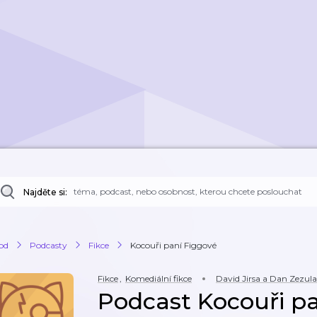
Najděte si:
od
Podcasty
Fikce
Kocouři paní Figgové
Fikce
,
Komediální fikce
David Jirsa a Dan Zezula
Podcast Kocouři p