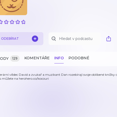
ODEBÍRAT
KOMENTÁŘE
INFO
PODOBNÉ
ZODY
129
terární vědec David a zvukař a muzikant Dan rozebírají svoje oblíbené knížky o
s můžete na herohero.co/kocouri