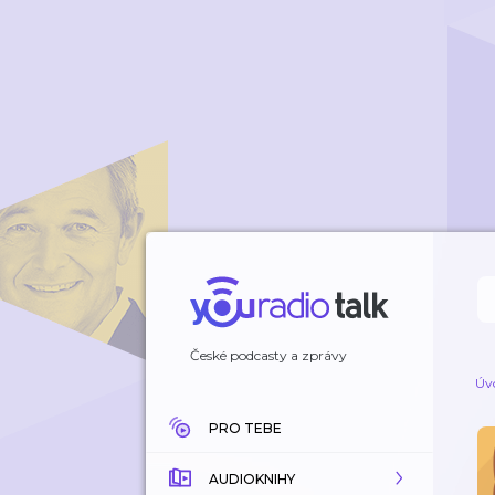
České podcasty a zprávy
Úv
PRO TEBE
AUDIOKNIHY