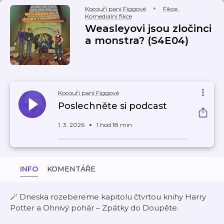
Kocouři paní Figgové
Fikce
,
Komediální fikce
Weasleyovi jsou zločinci
a monstra? (S4E04)
Kocouři paní Figgové
Poslechněte si podcast
1. 3. 2026
1 hod 18 min
INFO
KOMENTÁŘE
🪄 Dneska rozebereme kapitolu čtvrtou knihy Harry
Potter a Ohnivý pohár – Zpátky do Doupěte.