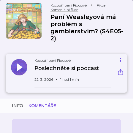
Kocouři paní Figgové
Fikce
,
Komediální fikce
Paní Weasleyová má
problém s
gamblerstvím? (S4E05-
2)
Kocouři paní Figgové
Poslechněte si podcast
22. 3. 2026
1 hod 1 min
INFO
KOMENTÁŘE