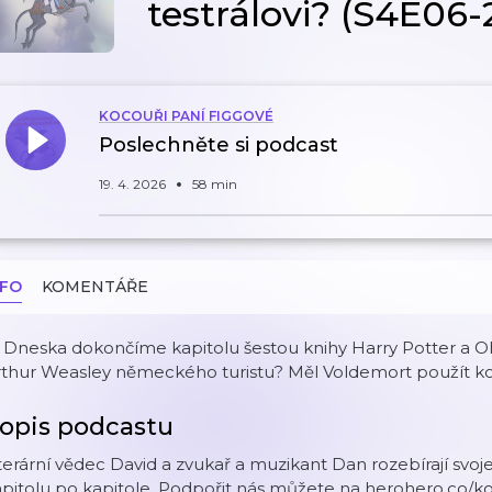
testrálovi? (S4E06-
KOCOUŘI PANÍ FIGGOVÉ
Poslechněte si podcast
19. 4. 2026
58 min
NFO
KOMENTÁŘE
 Dneska dokončíme kapitolu šestou knihy Harry Potter a Oh
rthur Weasley německého turistu? Měl Voldemort použít ko
opis podcastu
terární vědec David a zvukař a muzikant Dan rozebírají svoj
pitolu po kapitole. Podpořit nás můžete na herohero.co/k