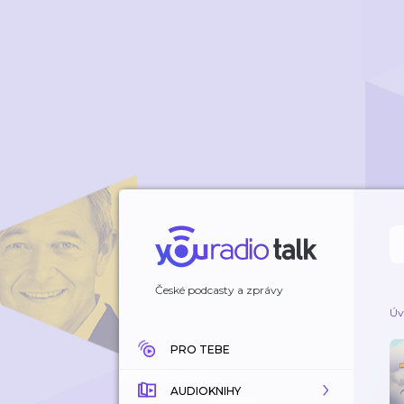
České podcasty a zprávy
Úv
PRO TEBE
AUDIOKNIHY