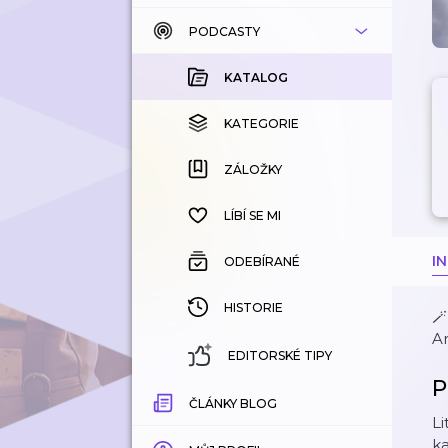
PODCASTY
KATALOG
KOUPENÉ
KATALOG
KATEGORIE
KATEGORIE
ZÁLOŽKY
ZÁLOŽKY
HISTORIE
LÍBÍ SE MI
I
ODEBÍRANÉ
HISTORIE
🪄
A
EDITORSKÉ TIPY
P
ČLÁNKY BLOG
Li
ka