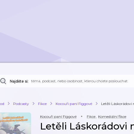
Najděte si:
od
Podcasty
Fikce
Kocouři paní Figgové
Letěli Láskorádovi 
Kocouři paní Figgové
Fikce
,
Komediální fikce
Letěli Láskorádovi 