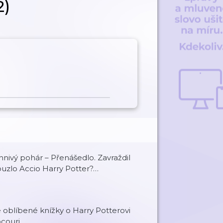
2)
nivý pohár – Přenášedlo. Zavraždil
uzlo Accio Harry Potter?…
e oblíbené knížky o Harry Potterovi
ocouri