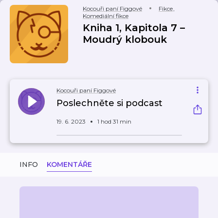
Kocouři paní Figgové
Fikce
,
Komediální fikce
Kniha 1, Kapitola 7 –
Moudrý klobouk
Kocouři paní Figgové
Poslechněte si podcast
19. 6. 2023
1 hod 31 min
INFO
KOMENTÁŘE