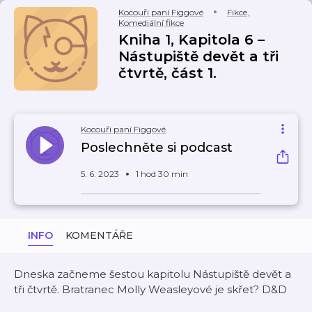
Kocouři paní Figgové
Fikce
,
Komediální fikce
Kniha 1, Kapitola 6 –
Nástupiště devět a tři
čtvrtě, část 1.
Kocouři paní Figgové
Poslechněte si podcast
5. 6. 2023
1 hod 30 min
INFO
KOMENTÁŘE
Dneska začneme šestou kapitolu Nástupiště devět a
tři čtvrtě. Bratranec Molly Weasleyové je skřet? D&D