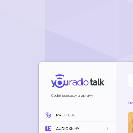
České podcasty a zprávy
Úv
PRO TEBE
AUDIOKNIHY