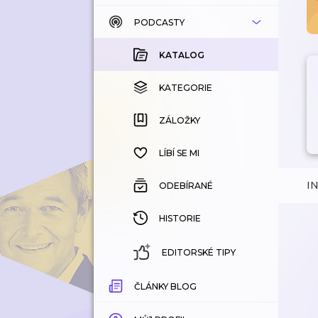
PODCASTY
KATALOG
KOUPENÉ
KATALOG
KATEGORIE
KATEGORIE
ZÁLOŽKY
ZÁLOŽKY
HISTORIE
LÍBÍ SE MI
I
ODEBÍRANÉ
HISTORIE
EDITORSKÉ TIPY
ČLÁNKY BLOG