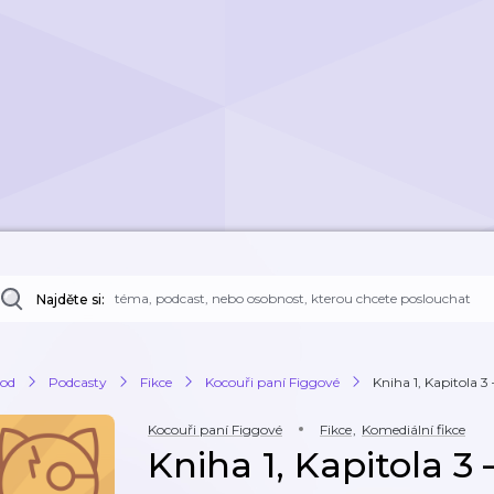
Najděte si:
od
Podcasty
Fikce
Kocouři paní Figgové
Kniha 1, Kapitola 3
Kocouři paní Figgové
Fikce
,
Komediální fikce
Kniha 1, Kapitola 3