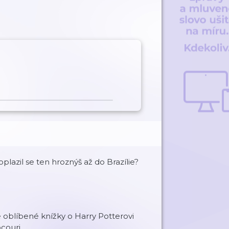
lazil se ten hroznýš až do Brazílie?
e oblíbené knížky o Harry Potterovi
ocouri