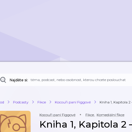
Najděte si:
od
Podcasty
Fikce
Kocouři paní Figgové
Kniha 1, Kapitola 2 
Kocouři paní Figgové
Fikce
,
Komediální fikce
Kniha 1, Kapitola 2 