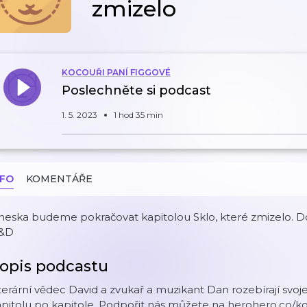
zmizelo
KOCOUŘI PANÍ FIGGOVÉ
Poslechněte si podcast
1. 5. 2023
1 hod 35 min
NFO
KOMENTÁŘE
eska budeme pokračovat kapitolou Sklo, které zmizelo. Dop
&D
opis podcastu
terární vědec David a zvukař a muzikant Dan rozebírají svoj
pitolu po kapitole. Podpořit nás můžete na herohero.co/k