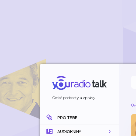
České podcasty a zprávy
Úv
PRO TEBE
AUDIOKNIHY