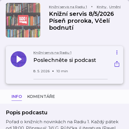
Knižní servis na Radiu 1
Knihy
,
Umění
Knižní servis 8/5/2026
Píseň proroka, Včelí
bodnutí
Knižní servis na Radiu 1
Poslechněte si podcast
8. 5. 2026
10 min
INFO
KOMENTÁŘE
Popis podcastu
Pořad o knižních novinkách na Radiu 1. Každý pátek
od 18:00. Připravují: Jiří G. Růžička, iLiteratura (Pavel