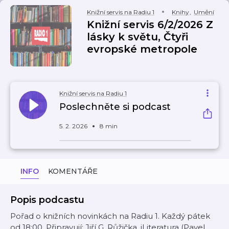
Knižní servis na Radiu 1
Knihy
,
Umění
Knižní servis 6/2/2026 Z
lásky k světu, Čtyři
evropské metropole
Knižní servis na Radiu 1
Poslechněte si podcast
5. 2. 2026
8 min
INFO
KOMENTÁŘE
Popis podcastu
Pořad o knižních novinkách na Radiu 1. Každý pátek
od 18:00. Připravují: Jiří G. Růžička, iLiteratura (Pavel