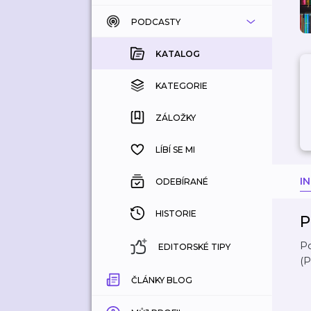
PODCASTY
KATALOG
KOUPENÉ
KATALOG
KATEGORIE
KATEGORIE
ZÁLOŽKY
ZÁLOŽKY
HISTORIE
LÍBÍ SE MI
I
ODEBÍRANÉ
HISTORIE
P
Po
EDITORSKÉ TIPY
(P
ČLÁNKY BLOG