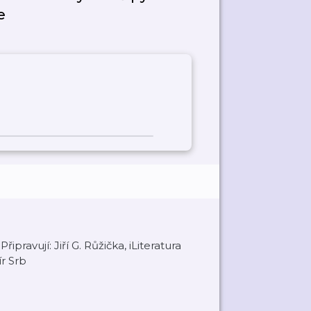
e
pravují: Jiří G. Růžička, iLiteratura
ír Srb