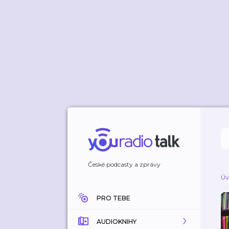
České podcasty a zprávy
Úv
PRO TEBE
AUDIOKNIHY