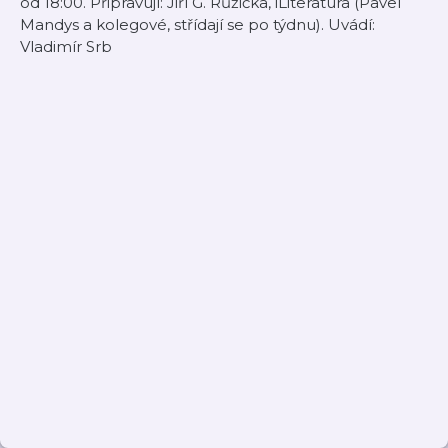
od 18:00. Připravují: Jiří G. Růžička, iLiteratura (Pavel
Mandys a kolegové, střídají se po týdnu). Uvádí:
Vladimír Srb