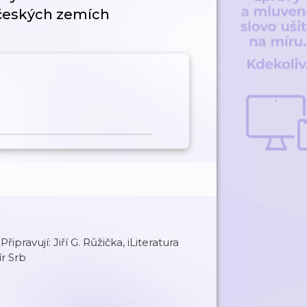
 českých zemích
pravují: Jiří G. Růžička, iLiteratura
ír Srb