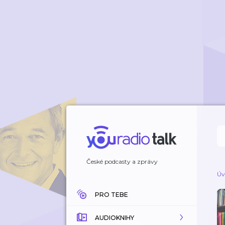
České podcasty a zprávy
Úv
PRO TEBE
AUDIOKNIHY