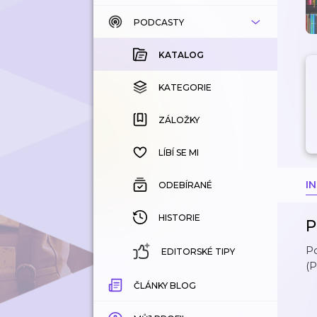
PODCASTY
KATALOG
KOUPENÉ
KATALOG
KATEGORIE
KATEGORIE
ZÁLOŽKY
ZÁLOŽKY
HISTORIE
LÍBÍ SE MI
I
ODEBÍRANÉ
HISTORIE
P
Po
EDITORSKÉ TIPY
(P
ČLÁNKY BLOG