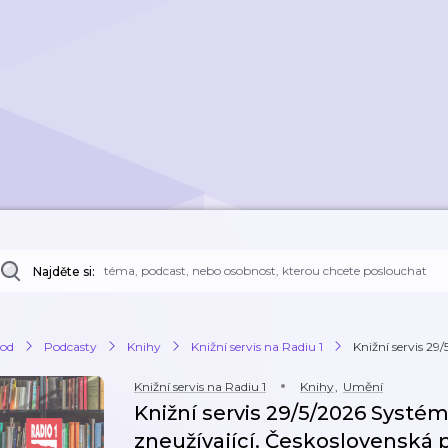
Najděte si:
od
Podcasty
Knihy
Knižní servis na Radiu 1
Knižní servis 29
Knižní servis na Radiu 1
Knihy
,
Umění
Knižní servis 29/5/2026 Systé
zneužívající. Československá p