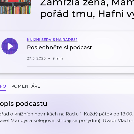
Zamrzlá žena, Má
pořád tmu, Hafni v
KNIŽNÍ SERVIS NA RADIU 1
Poslechněte si podcast
27. 3. 2026
9 min
NFO
KOMENTÁŘE
opis podcastu
řad o knižních novinkách na Radiu 1. Každý pátek od 18:00. Při
avel Mandys a kolegové, střídají se po týdnu). Uvádí: Vladim